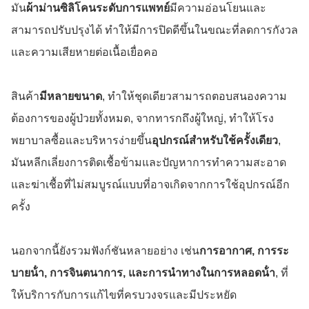
มัน
ผ้าม่านซิลิโคนระดับการแพทย์
มีความอ่อนโยนและ
สามารถปรับปรุงได้ ทําให้มีการปิดดีขึ้นในขณะที่ลดการกังวล
และความเสียหายต่อเนื้อเยื่อคอ
สินค้า
มีหลายขนาด
, ทําให้ชุดเดียวสามารถตอบสนองความ
ต้องการของผู้ป่วยทั้งหมด, จากทารกถึงผู้ใหญ่, ทําให้โรง
พยาบาลซื้อและบริหารง่ายขึ้น
อุปกรณ์สําหรับใช้ครั้งเดียว
,
มันหลีกเลี่ยงการติดเชื้อข้ามและปัญหาการทําความสะอาด
และฆ่าเชื้อที่ไม่สมบูรณ์แบบที่อาจเกิดจากการใช้อุปกรณ์อีก
ครั้ง
นอกจากนี้ยังรวมฟังก์ชันหลายอย่าง เช่น
การอากาศ, การระ
บายน้ํา, การจินตนาการ, และการนําทางในการหลอดน้ํา
, ที่
ให้บริการกับการแก้ไขที่ครบวงจรและมีประหยัด