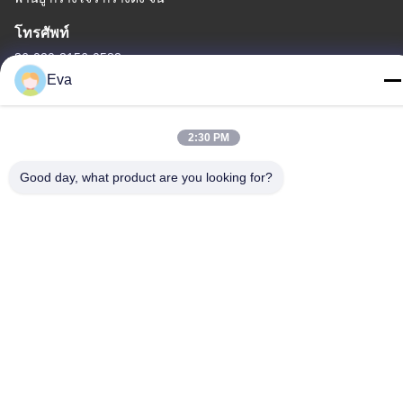
โทรศัพท์
86-020-3156-0583
Eva
2:30 PM
จีน คุณภาพดี ระบบดูดแบบปิด ผู้จัดจําหน่าย.ลิขสิทธิ์ -2026 MCREAT
Good day, what product are you looking for?
(GUANGZHOU) BIO-TECH CO.,LTD สิทธิทั้งหมดถูกเก็บไว้
นโยบายความเป็นส่วนตัว
|
แผนผังเว็บไซต์