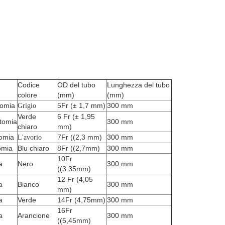
Codice
OD del tubo
Lunghezza del tubo
colore
(mm)
(mm)
tomia
5Fr (± 1,7 mm)
300 mm
Grigio
Verde
6 Fr (± 1,95
tomia
300 mm
chiaro
mm)
tomia
7Fr ((2,3 mm)
300 mm
L'avorio
omia
Blu chiaro
8Fr ((2,7mm)
300 mm
10Fr
a
Nero
300 mm
((3.35mm)
12 Fr (4,05
a
Bianco
300 mm
mm)
a
Verde
14Fr (4,75mm)
300 mm
16Fr
a
Arancione
300 mm
((5,45mm)