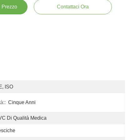
e Prezzo
Contattaci Ora
E, ISO
à::
Cinque Anni
C Di Qualità Medica
esciche