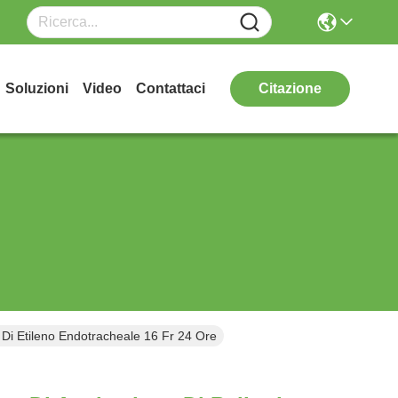
Soluzioni
Video
Contattaci
Citazione
 Di Etileno Endotracheale 16 Fr 24 Ore