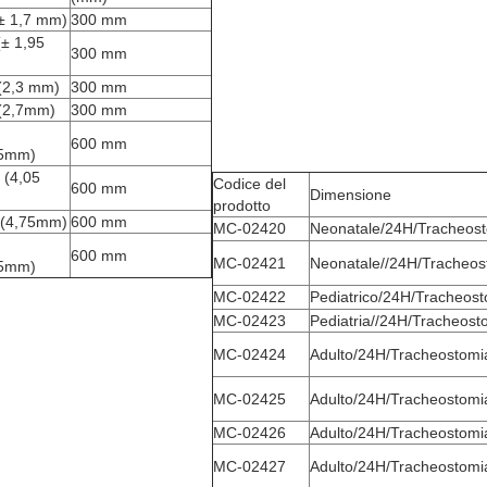
(± 1,7 mm)
300 mm
(± 1,95
300 mm
((2,3 mm)
300 mm
((2,7mm)
300 mm
600 mm
35mm)
 (4,05
Codice del
600 mm
Dimensione
prodotto
 (4,75mm)
600 mm
MC-02420
Neonatale/24H/Tracheos
600 mm
MC-02421
Neonatale//24H/Tracheos
45mm)
MC-02422
Pediatrico/24H/Tracheos
MC-02423
Pediatria//24H/Tracheost
MC-02424
Adulto/24H/Tracheostomi
MC-02425
Adulto/24H/Tracheostomi
MC-02426
Adulto/24H/Tracheostomi
MC-02427
Adulto/24H/Tracheostomi