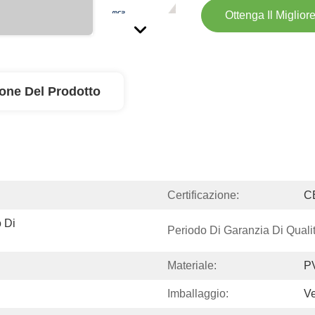
Ottenga Il Miglior
ione Del Prodotto
Certificazione:
C
 Di 
Periodo Di Garanzia Di Qualit
Materiale:
PV
Imballaggio:
V