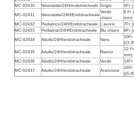
MC-02430
Neonatale/24H/endotracheale
Grigio
5Fr 
Verde
6 Fr 
MC-02431
Neonatale//24H/Endotracheale
chiaro
mm)
MC-02432
Pediatrico/24H/Endotracheale
L'avorio
7Fr 
MC-02433
Pediatria//24H/Endotracheale
Blu chiaro
8Fr 
10Fr
MC-02434
Adulto/24H/endotracheale
Nero
((3.
12 Fr
MC-02435
Adulto/24H/endotracheale
Bianco
mm)
MC-02436
Adulto/24H/endotracheale
Verde
14Fr
16Fr
MC-02437
Adulto/24H/endotracheale
Arancione
((5,