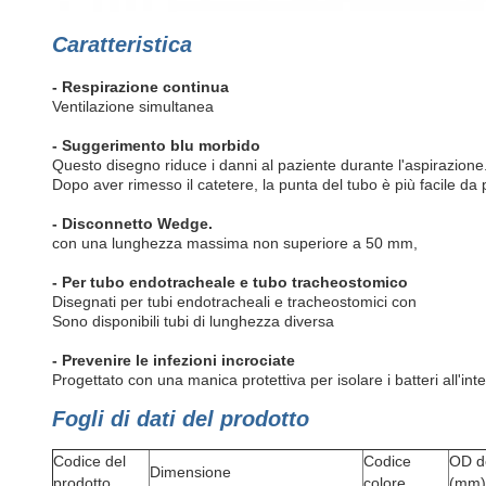
Caratteristica
- Respirazione continua
Ventilazione simultanea
- Suggerimento blu morbido
Questo disegno riduce i danni al paziente durante l'aspirazione
Dopo aver rimesso il catetere, la punta del tubo è più facile da p
- Disconnetto Wedge.
con una lunghezza massima non superiore a 50 mm,
- Per tubo endotracheale e tubo tracheostomico
Disegnati per tubi endotracheali e tracheostomici con
Sono disponibili tubi di lunghezza diversa
- Prevenire le infezioni incrociate
Progettato con una manica protettiva per isolare i batteri all'inter
Fogli di dati del prodotto
Codice del
Codice
OD d
Dimensione
prodotto
colore
(mm)