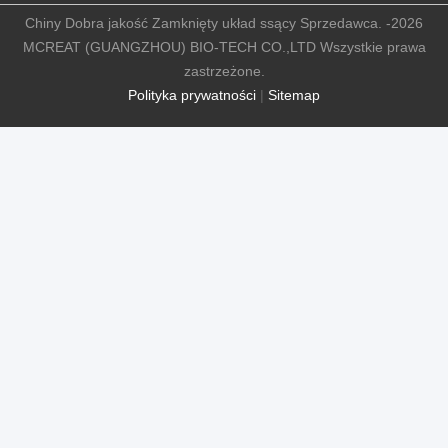
Chiny Dobra jakość Zamknięty układ ssący Sprzedawca. -2026
MCREAT (GUANGZHOU) BIO-TECH CO.,LTD Wszystkie prawa
zastrzeżone.
Polityka prywatności
|
Sitemap