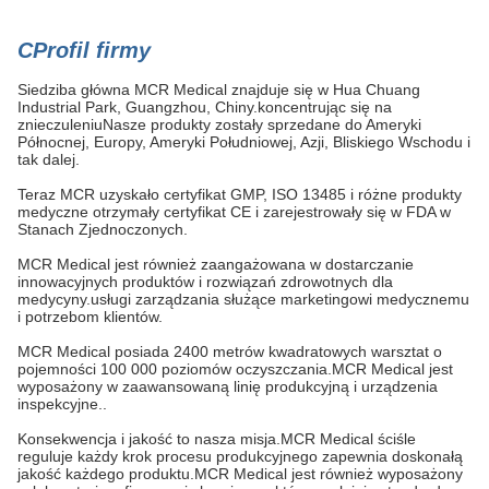
C
Profil firmy
Siedziba główna MCR Medical znajduje się w Hua Chuang
Industrial Park, Guangzhou, Chiny.koncentrując się na
znieczuleniuNasze produkty zostały sprzedane do Ameryki
Północnej, Europy, Ameryki Południowej, Azji, Bliskiego Wschodu i
tak dalej.
Teraz MCR uzyskało certyfikat GMP, ISO 13485 i różne produkty
medyczne otrzymały certyfikat CE i zarejestrowały się w FDA w
Stanach Zjednoczonych.
MCR Medical jest również zaangażowana w dostarczanie
innowacyjnych produktów i rozwiązań zdrowotnych dla
medycyny.usługi zarządzania służące marketingowi medycznemu
i potrzebom klientów.
MCR Medical posiada 2400 metrów kwadratowych warsztat o
pojemności 100 000 poziomów oczyszczania.MCR Medical jest
wyposażony w zaawansowaną linię produkcyjną i urządzenia
inspekcyjne..
Konsekwencja i jakość to nasza misja.MCR Medical ściśle
reguluje każdy krok procesu produkcyjnego zapewnia doskonałą
jakość każdego produktu.MCR Medical jest również wyposażony