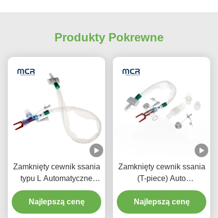
Produkty Pokrewne
Zamknięty cewnik ssania
Zamknięty cewnik ssania
typu L Automatyczne
(T-piece) Auto
spłukiwanie 10fr 72h
spłukiwanie 72H dla
Podwójny obrotowy
Najlepszą cenę
Najlepszą cenę
dorosłych
łokieć dla szpitala