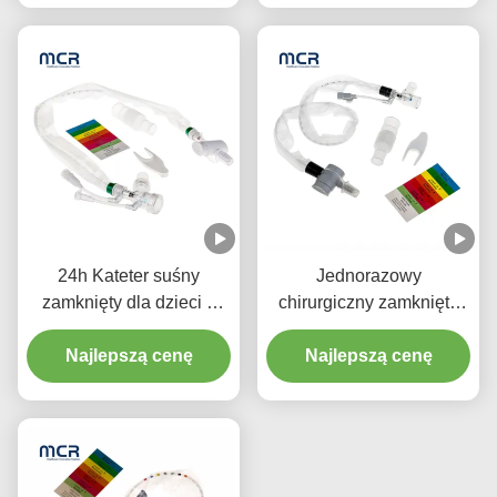
24h Kateter suśny
Jednorazowy
zamknięty dla dzieci z
chirurgiczny zamknięty
trzema złączami Y-piece
układ ssania
Najlepszą cenę
noworodki/pediatria-
Najlepszą cenę
łokcie