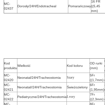
16 FR
MC-
Dorosły/24H/Endotracheal
Pomarańczowy
((5,45
02437
mm)
Kod
OD rurki
Wielkość
Kod koloru
produktu
(mm)
MC-
5Fr
Neonatal/24H/Tracheostomia
Szary
02420
((1,7mm)
MC-
6Fr
Neonatal//24H/Tracheostomia
Świeżozielony
02421
(1,95mm)
MC-
7Fr
Pediatryczne/24H/Tracheostomia
Lvory
02422
((2,3mm)
MC-
8Fr