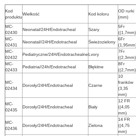
Kod
OD rurki
Wielkość
Kod koloru
produktu
(mm)
MC-
5Fr
Neonatal/24H/Endotracheal
Szary
02430
((1,7mm)
MC-
6Fr
Neonatal//24H/Endotracheal
Świeżozielony
02431
(1,95mm
MC-
7Fr
Pediatryczne/24H/Endotrachealne
Lvory
02432
((2,3mm)
MC-
8Fr
Pediatria//24h/Endotracheal
Błękitne
02433
((2,7mm)
10
MC-
franków
Dorosły/24H/Endotracheal
Czarne
02434
(3,35
mm)
12 FR
MC-
Dorosły/24H/Endotracheal
Biały
((4,05
02435
mm)
14 FR
MC-
Dorosły/24H/Endotracheal
Zielona
((4,75
02436
mm)