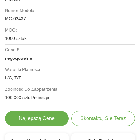
Numer Modelu:
MC-02437
MOQ:
1000 sztuk
Cena £:
negocjowalne
Warunki Płatności:
L/C, T/T
Zdolność Do Zaopatrzenia:
100 000 sztuk/miesiąc
Najlepszą Cenę
Skontaktuj Się Teraz