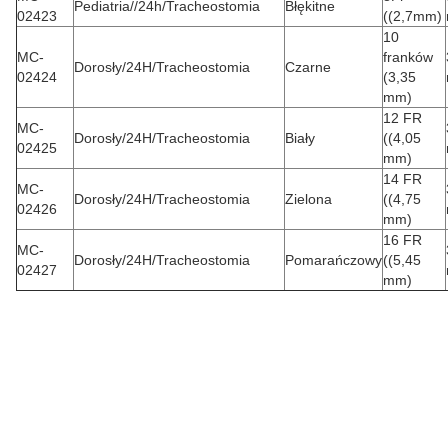
Pediatria//24h/Tracheostomia
Błękitne
02423
((2,7mm)
10
MC-
franków
Dorosły/24H/Tracheostomia
Czarne
02424
(3,35
mm)
12 FR
MC-
Dorosły/24H/Tracheostomia
Biały
((4,05
02425
mm)
14 FR
MC-
Dorosły/24H/Tracheostomia
Zielona
((4,75
02426
mm)
16 FR
MC-
Dorosły/24H/Tracheostomia
Pomarańczowy
((5,45
02427
mm)