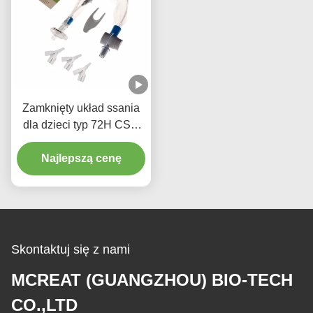
Zamknięty układ ssania
dla dzieci typ 72H CSC
Jednorazowe środki
Najlepszą cenę
medyczne
Skontaktuj się z nami
MCREAT (GUANGZHOU) BIO-TECH
CO.,LTD