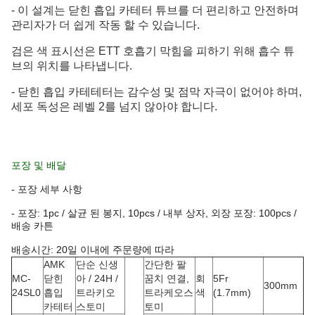
- 이 설계는 닫힌 흡입 카테터 튜브를 더 편리하고 안전하며
관리자가 더 쉽게 작동 할 수 있습니다.
검은 색 표시선은 ETT 호흡기 막힘을 피하기 위해 흡수 튜
브의 위치를 나타냅니다.
- 닫힌 흡입 카테테터는 감수성 및 점막 자극이 없어야 하며,
세포 독성은 레벨 2를 넘지 않아야 합니다.
포장 및 배달
- 포장 세부 사항
- 포장: 1pc / 살균 된 봉지, 10pcs / 내부 상자, 외장 포장: 100pcs /
배송 카튼
배송시간: 20일 이내에 주문량에 따라
AMK
단순 신생
간단한 팔
MC-
닫힌
아 / 24H /
꿈치 연결,
회
5Fr
300mm
24SL0
흡입
트라키오
트라케오스
색
(1.7mm)
카테터
스토미
토미