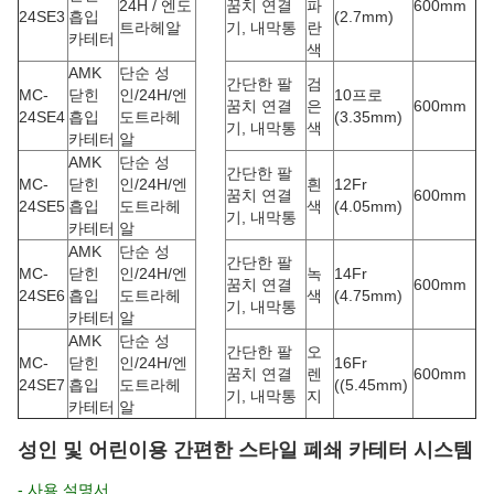
24H / 엔도
꿈치 연결
파
600mm
24SE3
흡입
(2.7mm)
트라헤알
기, 내막통
란
카테터
색
AMK
단순 성
간단한 팔
검
MC-
닫힌
인/24H/엔
10프로
꿈치 연결
은
600mm
24SE4
흡입
도트라헤
(3.35mm)
기, 내막통
색
카테터
알
AMK
단순 성
간단한 팔
MC-
닫힌
인/24H/엔
흰
12Fr
꿈치 연결
600mm
24SE5
흡입
도트라헤
색
(4.05mm)
기, 내막통
카테터
알
AMK
단순 성
간단한 팔
MC-
닫힌
인/24H/엔
녹
14Fr
꿈치 연결
600mm
24SE6
흡입
도트라헤
색
(4.75mm)
기, 내막통
카테터
알
AMK
단순 성
간단한 팔
오
MC-
닫힌
인/24H/엔
16Fr
꿈치 연결
렌
600mm
24SE7
흡입
도트라헤
((5.45mm)
기, 내막통
지
카테터
알
성인 및 어린이용 간편한 스타일 폐쇄 카테터 시스템
- 사용 설명서