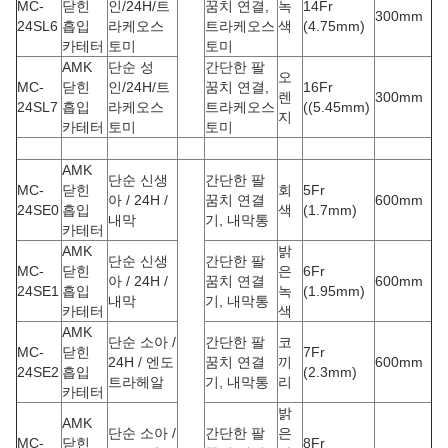
MC-
닫힌
인/24H/트
꿈치 연결,
녹
14Fr
300mm
24SL6
흡입
라케오스
트라케오스
색
(4.75mm)
카테터
토미
토미
AMK
단순 성
간단한 팔
오
MC-
닫힌
인/24H/트
꿈치 연결,
16Fr
렌
300mm
24SL7
흡입
라케오스
트라케오스
((5.45mm)
지
카테터
토미
토미
AMK
단순 신생
간단한 팔
MC-
닫힌
회
5Fr
아 / 24H /
꿈치 연결
600mm
24SE0
흡입
색
(1.7mm)
내막
기, 내막통
카테터
AMK
밝
단순 신생
간단한 팔
MC-
닫힌
은
6Fr
아 / 24H /
꿈치 연결
600mm
24SE1
흡입
녹
(1.95mm)
내막
기, 내막통
카테터
색
AMK
단순 소아 /
간단한 팔
코
MC-
닫힌
7Fr
24H / 엔도
꿈치 연결
끼
600mm
24SE2
흡입
(2.3mm)
트라헤알
기, 내막통
리
카테터
밝
AMK
단순 소아 /
간단한 팔
은
MC-
닫힌
8Fr