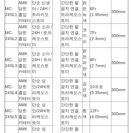
AMK
단순 신생
간단한 팔
밝
MC-
닫힌
아 / 24H /
꿈치 연결,
은
6Fr
300mm
24SL1
흡입
트라키오
트라케오스
녹
(1.95mm)
카테터
스토미
토미
색
AMK
단순 소아 /
간단한 팔
코
MC-
닫힌
24H / 트라
꿈치 연결,
7Fr
끼
300mm
24SL2
흡입
케오스토
트라케오스
(2.3mm)
리
카테터
미
토미
밝
AMK
단순 소아 /
간단한 팔
은
MC-
닫힌
24H / 트라
꿈치 연결,
8Fr
파
300mm
24SL3
흡입
케오스토
트라케오스
(2.7mm)
란
카테터
미
토미
색
AMK
단순 성
간단한 팔
검
MC-
닫힌
인/24H/트
꿈치 연결,
10프로
은
300mm
24SL4
흡입
라케오스
트라케오스
(3.35mm)
색
카테터
토미
토미
AMK
단순 성
간단한 팔
MC-
닫힌
인/24H/트
꿈치 연결,
흰
12Fr
300mm
24SL5
흡입
라케오스
트라케오스
색
(4.05mm)
카테터
토미
토미
AMK
단순 성
간단한 팔