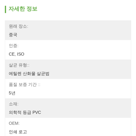
자세한 정보
원래 장소:
중국
인증:
CE, ISO
살균 유형::
에틸렌 산화물 살균법
품질 보증 기간 ::
5년
소재:
의학적 등급 PVC
OEM:
인쇄 로고