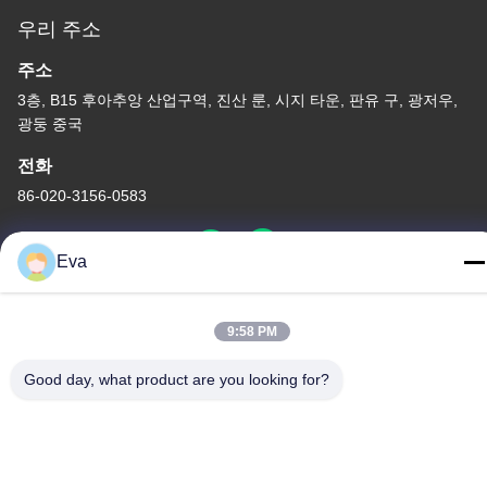
우리 주소
주소
3층, B15 후아추앙 산업구역, 진산 룬, 시지 타운, 판유 구, 광저우,
광둥 중국
전화
86-020-3156-0583
Eva
중국 좋은 품질 폐쇄형 흡입 시스템 공급자. 저작권 -2026 MCREAT
9:58 PM
(GUANGZHOU) BIO-TECH CO.,LTD 모든 권리는 보호됩니다.
개인정보 보호 정책
|
사이트맵
Good day, what product are you looking for?