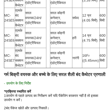
24SE4
सक्शन
(3,35 मिमी)
मिमी
एंडोट्रैचियल
एंडोट्रैकियल
कैथेटर
एएमके
सरल
सरल कोहनी
MC-
बंद
12 फ्र
600
वयस्क/24H/
कनेक्टर,
सफेद
24SE5
सक्शन
(4.05 मिमी)
मिमी
एंडोट्रैचियल
एंडोट्रैकियल
कैथेटर
एएमके
सरल
सरल कोहनी
MC-
बंद
14 फ्र
600
वयस्क/24H/
कनेक्टर,
हरी
24SE6
सक्शन
(4.75 मिमी)
मिमी
एंडोट्रैचियल
एंडोट्रैकियल
कैथेटर
एएमके
सरल
सरल कोहनी
MC-
बंद
16Fr
600
वयस्क/24H/
कनेक्टर,
नारंगी
24SE7
सक्शन
((5.45mm)
मिमी
एंडोट्रैचियल
एंडोट्रैकियल
कैथेटर
गर्म बिक्री वयस्क और बच्चे के लिए सरल शैली बंद कैथेटर प्रणाली
- उपयोग के लिए निर्देश
*प्रक्रिया स्थापित करें
1उपयोग से पहले उत्पाद का निरीक्षण करें यदि पैकेजिंग बरकरार नहीं है तो इसका
उपयोग न करें।
2बंद पैकेज खोलें और उत्पाद निकालें।