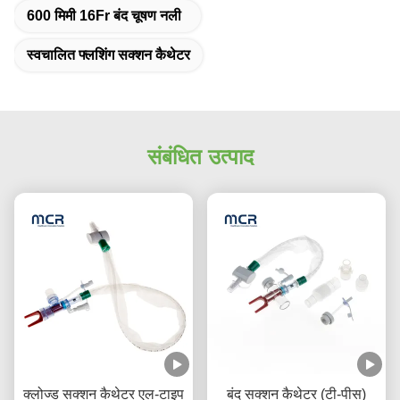
600 मिमी 16Fr बंद चूषण नली
स्वचालित फ्लशिंग सक्शन कैथेटर
संबंधित उत्पाद
क्लोज्ड सक्शन कैथेटर एल-टाइप
बंद सक्शन कैथेटर (टी-पीस)