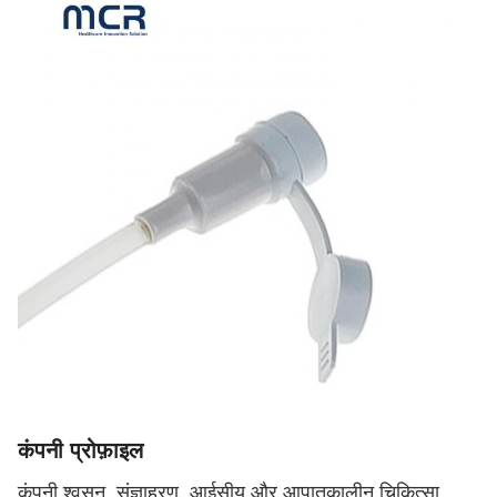
कंपनी प्रोफ़ाइल
कंपनी श्वसन, संज्ञाहरण, आईसीयू और आपातकालीन चिकित्सा