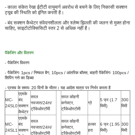
- काला संकेत रेखा ईटीटी वायुमार्ग अवरोध से बचने के लिए निकासी सक्शन
ट्यूब की स्थिति को इंगित करती है।
- बंद सक्शन कैथेटर संवेदनशीलता और श्लेष्म झिल्ली की जलन से मुक्त होना
चाहिए, साइटोटोक्सिसिटी स्तर 2 से अधिक नहीं है।
पैकेजिंग और वितरण
- पैकेजिंग विवरण
- पैकेजिंगः 1pcs / निष्फल बैग, 10pcs / आंतरिक बॉक्स, बाहरी पैकेजिंगः 100pcs /
शिपिंग गत्ते का डिब्बा
- प्रसव के समयः 20 दिनों के भीतर। यह आदेश मात्रा पर निर्भर करता है
एएमके
सरल
सरल कोहनी
MC-
बंद
5 फ्र (1.7
300
नवजात/24H/
कनेक्टर,
ग्रे
24SL0
सक्शन
मिमी)
मिमी
ट्रैकेओस्टॉमी
ट्रैकेओस्टोमी
कैथेटर
एएमके
सरल
सरल कोहनी
MC-
बंद
हल्का
6 फ्र (1.95
300
नवजात/24H/
कनेक्टर,
24SL1
सक्शन
हरा
मिमी)
मिमी
ट्रैकेओस्टॉमी
ट्रैकेओस्टोमी