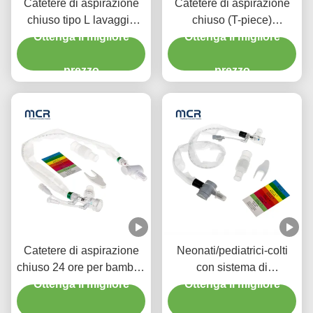
Catetere di aspirazione
Catetere di aspirazione
chiuso tipo L lavaggio
chiuso (T-piece)
automatico 10fr 72h
Ottenga il migliore
Sciacquaggio automatico
Ottenga il migliore
Doppio gomito girevole
72H Per adulti
per l' ospedale
prezzo
prezzo
Catetere di aspirazione
Neonati/pediatrici-colti
chiuso 24 ore per bambini
con sistema di
con tre connettori Y-piece
Ottenga il migliore
Ottenga il migliore
aspirazione chiuso
chirurgica usa e getta