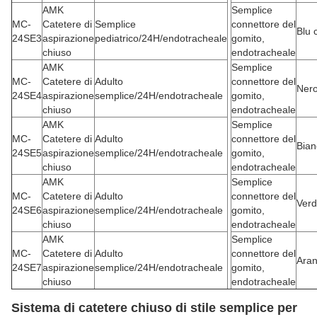
AMK
Semplice
MC-
Catetere di
Semplice
connettore del
Blu 
24SE3
aspirazione
pediatrico/24H/endotracheale
gomito,
chiuso
endotracheale
AMK
Semplice
MC-
Catetere di
Adulto
connettore del
Ner
24SE4
aspirazione
semplice/24H/endotracheale
gomito,
chiuso
endotracheale
AMK
Semplice
MC-
Catetere di
Adulto
connettore del
Bian
24SE5
aspirazione
semplice/24H/endotracheale
gomito,
chiuso
endotracheale
AMK
Semplice
MC-
Catetere di
Adulto
connettore del
Ver
24SE6
aspirazione
semplice/24H/endotracheale
gomito,
chiuso
endotracheale
AMK
Semplice
MC-
Catetere di
Adulto
connettore del
Aran
24SE7
aspirazione
semplice/24H/endotracheale
gomito,
chiuso
endotracheale
Sistema di catetere chiuso di stile semplice per