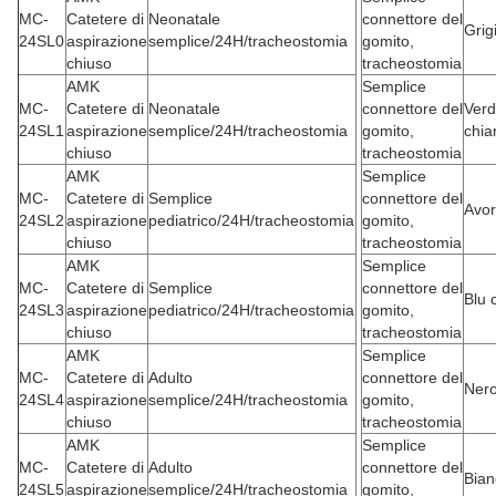
MC-
Catetere di
Neonatale
connettore del
Grig
24SL0
aspirazione
semplice/24H/tracheostomia
gomito,
chiuso
tracheostomia
AMK
Semplice
MC-
Catetere di
Neonatale
connettore del
Ver
24SL1
aspirazione
semplice/24H/tracheostomia
gomito,
chia
chiuso
tracheostomia
AMK
Semplice
MC-
Catetere di
Semplice
connettore del
Avor
24SL2
aspirazione
pediatrico/24H/tracheostomia
gomito,
chiuso
tracheostomia
AMK
Semplice
MC-
Catetere di
Semplice
connettore del
Blu 
24SL3
aspirazione
pediatrico/24H/tracheostomia
gomito,
chiuso
tracheostomia
AMK
Semplice
MC-
Catetere di
Adulto
connettore del
Ner
24SL4
aspirazione
semplice/24H/tracheostomia
gomito,
chiuso
tracheostomia
AMK
Semplice
MC-
Catetere di
Adulto
connettore del
Bian
24SL5
aspirazione
semplice/24H/tracheostomia
gomito,