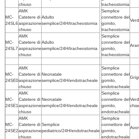
chiuso
tracheostomia
AMK
Semplice
MC-
Catetere di
Adulto
connettore del
Ver
24SL6
aspirazione
semplice/24H/tracheostomia
gomito,
chiuso
tracheostomia
AMK
Semplice
MC-
Catetere di
Adulto
connettore del
Aran
24SL7
aspirazione
semplice/24H/tracheostomia
gomito,
chiuso
tracheostomia
AMK
Semplice
MC-
Catetere di
Neonatale
connettore del
Grig
24SE0
aspirazione
semplice/24H/endotracheale
gomito,
chiuso
endotracheale
AMK
Semplice
MC-
Catetere di
Neonatale
connettore del
Ver
24SE1
aspirazione
semplice/24H/endotracheale
gomito,
chia
chiuso
endotracheale
AMK
Semplice
MC-
Catetere di
Semplice
connettore del
Avor
24SE2
aspirazione
pediatrico/24H/endotracheale
gomito,
chiuso
endotracheale