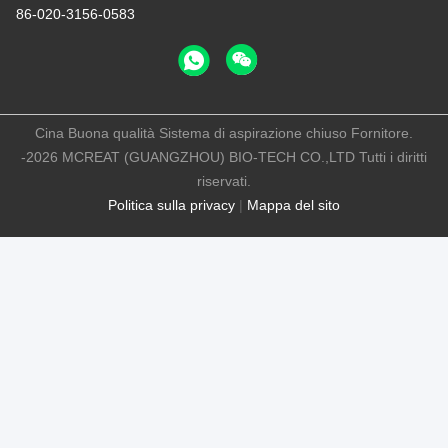
86-020-3156-0583
Cina Buona qualità Sistema di aspirazione chiuso Fornitore.
-2026 MCREAT (GUANGZHOU) BIO-TECH CO.,LTD Tutti i diritti
riservati.
Politica sulla privacy
|
Mappa del sito