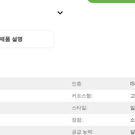
제품 설명
인증:
I
커프스형:
고
스타일:
일
장점:
소
공급 능력:
달