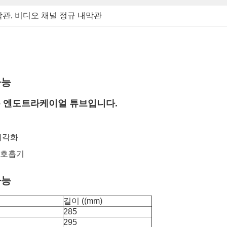
막관
, 
비디오 채널 정규 내막관
가능
용 엔도트라케이얼 튜브입니다.
시각화
 호흡기
가능
길이 ((mm)
285
295