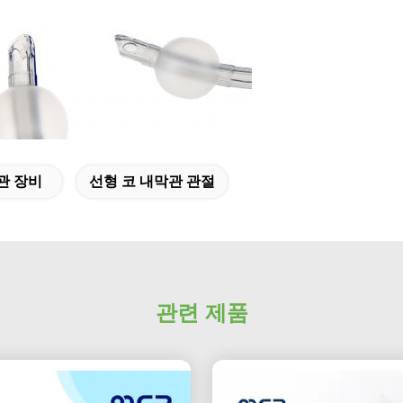
내관 장비
선형 코 내막관 관절
관련 제품