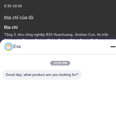
8:30-18:00
Địa chỉ của tôi
Địa chỉ
Tầng 3, khu công nghiệp B15 Huachuang, Jinshan Cun, thị trấn
Shiji, quận Panyu, Quảng Châu, Quảng Đông Trung Quốc
Eva
Điện thoại
86-020-3156-0583
10:00 PM
Good day, what product are you looking for?
Trung Quốc Chất lượng tốt Hệ thống hút kín Nhà cung cấp. -2026
MCREAT (GUANGZHOU) BIO-TECH CO.,LTD Tất cả các quyền
được bảo lưu.
Chính sách bảo mật
|
Sơ đồ trang web