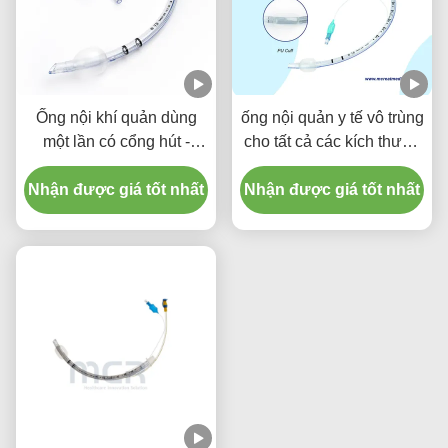
Ống nội khí quản dùng
ống nội quản y tế vô trùng
một lần có cổng hút -
cho tất cả các kích thước
PVC trong suốt không
với CE ISO
Nhận được giá tốt nhất
DEHP, bảo hành chất
Nhận được giá tốt nhất
lượng năm năm