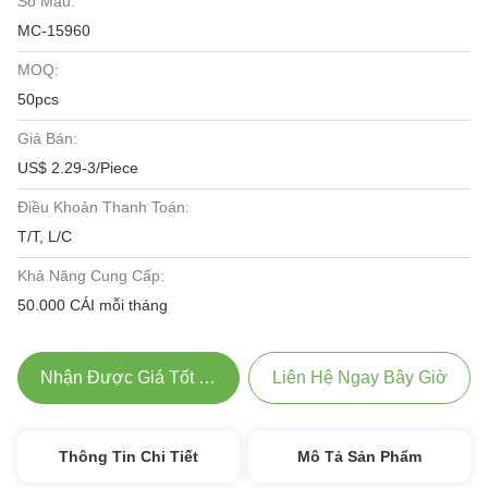
Số Mẫu:
MC-15960
MOQ:
50pcs
Giá Bán:
US$ 2.29-3/Piece
Điều Khoản Thanh Toán:
T/T, L/C
Khả Năng Cung Cấp:
50.000 CÁI mỗi tháng
Nhận Được Giá Tốt Nhất
Liên Hệ Ngay Bây Giờ
Thông Tin Chi Tiết
Mô Tả Sản Phẩm