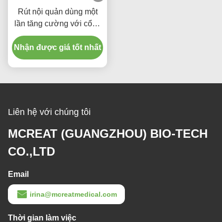
Rút nội quản dùng một
lần tăng cường với cổng
hút Micro Thin PU cuffed
Nhận được giá tốt nhất
Liên hệ với chúng tôi
MCREAT (GUANGZHOU) BIO-TECH
CO.,LTD
Email
irina@mcreatmedical.com
Thời gian làm việc