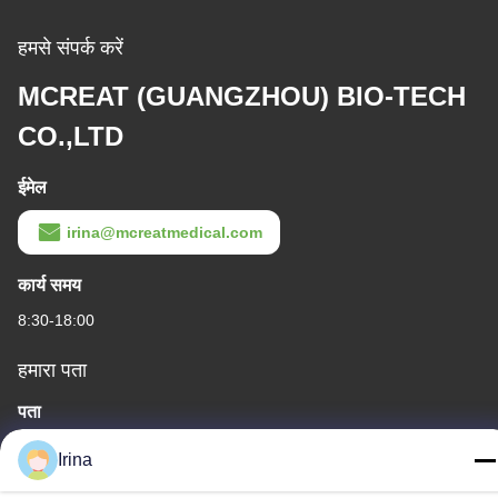
हमसे संपर्क करें
MCREAT (GUANGZHOU) BIO-TECH
CO.,LTD
ईमेल
irina@mcreatmedical.com
कार्य समय
8:30-18:00
हमारा पता
पता
तीसरी मंजिल, B15 हुआचुआंग औद्योगिक क्षेत्र, जिनशान कुन, शिजी टाउन, पान्यू
Irina
जिला, गुआंगज़ौ, गुआंग्डोंग चीन