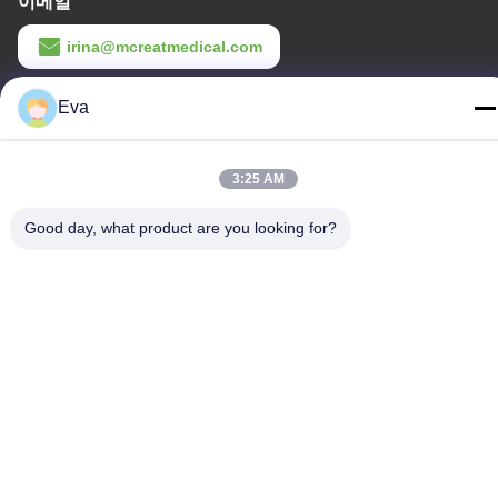
이메일
irina@mcreatmedical.com
일 시간
Eva
8:30-18:00
3:25 AM
우리 주소
주소
Good day, what product are you looking for?
3층, B15 후아추앙 산업구역, 진산 룬, 시지 타운, 판유 구, 광저우,
광둥 중국
전화
86-020-3156-0583
중국 좋은 품질 폐쇄형 흡입 시스템 공급자. 저작권 -2026 MCREAT