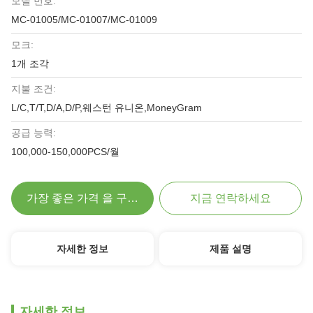
모델 번호:
MC-01005/MC-01007/MC-01009
모크:
1개 조각
지불 조건:
L/C,T/T,D/A,D/P,웨스턴 유니온,MoneyGram
공급 능력:
100,000-150,000PCS/월
가장 좋은 가격 을 구하라
지금 연락하세요
자세한 정보
제품 설명
자세한 정보