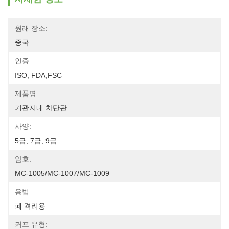
원래 장소:
중국
인증:
ISO, FDA,FSC
제품명:
기관지내 차단관
사양:
5금, 7금, 9금
암호:
MC-1005/MC-1007/MC-1009
용법:
폐 격리용
커프 유형: