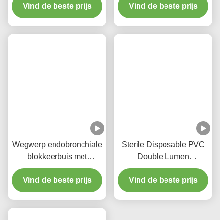
buisblokker met ISO
Vind de beste prijs
Vind de beste prijs
ziekenhuis
13485
Wegwerp endobronchiale
Sterile Disposable PVC
blokkeerbuis met
Double Lumen
ultradunne manchet voor
Endobronchial Blocker
Vind de beste prijs
één-longventilatie
Vind de beste prijs
Tube for One-Lung
Ventilation with
5FR/7FR/9FR Sizes and
ISO13485 Certification