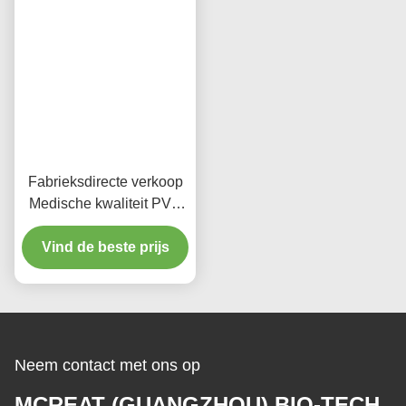
Fabrieksdirecte verkoop
Medische kwaliteit PVC
en latexvrij endotracheale
Vind de beste prijs
buisblokker
Neem contact met ons op
MCREAT (GUANGZHOU) BIO-TECH