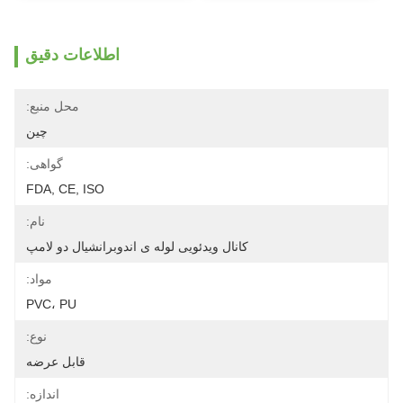
اطلاعات دقیق
محل منبع:
چین
گواهی:
FDA, CE, ISO
نام:
کانال ویدئویی لوله ی اندوبرانشیال دو لامپ
مواد:
PVC، PU
نوع:
قابل عرضه
اندازه: