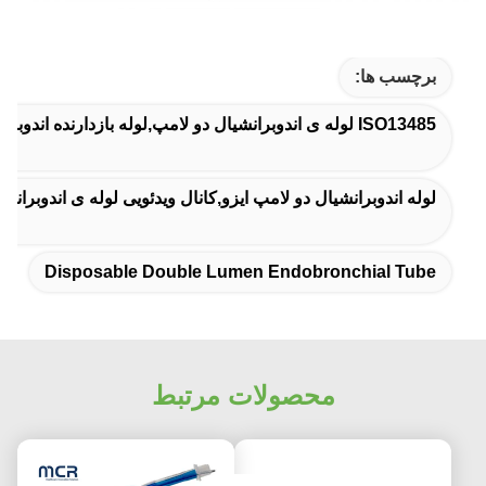
برچسب ها:
ISO13485 لوله ی اندوبرانشیال دو لامپ,لوله بازدارنده اندوبرانشیال یکبار مصرف,لوله ی اندوبرانشیال دو لیمن یکبار مصرف
لوله اندوبرانشیال دو لامپ ایزو,کانال ویدئویی لوله ی اندوبرانش
Disposable Double Lumen Endobronchial Tube
محصولات مرتبط