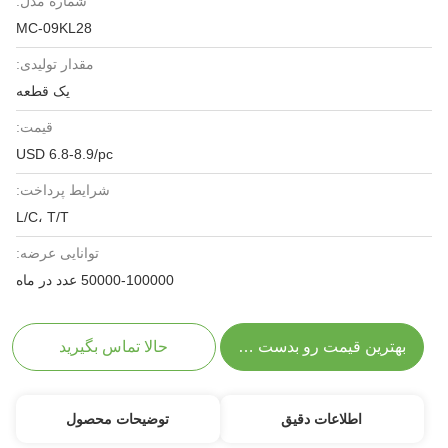
شماره مدل:
MC-09KL28
مقدار تولیدی:
یک قطعه
قیمت:
USD 6.8-8.9/pc
شرایط پرداخت:
L/C، T/T
توانایی عرضه:
50000-100000 عدد در ماه
بهترین قیمت رو بدست بیار
حالا تماس بگیرید
اطلاعات دقیق
توضیحات محصول