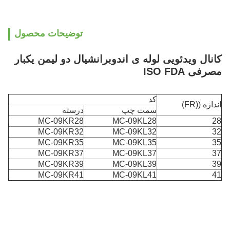
توضیحات محصول
کانال ویدئویی لوله ی اندوبرانشیال دو لیمن یکبار
مصرفی ISO FDA
کد
اندازه ((FR)
سمت چپ
درسته
MC-09KR28
MC-09KL28
28
MC-09KR32
MC-09KL32
32
MC-09KR35
MC-09KL35
35
MC-09KR37
MC-09KL37
37
MC-09KR39
MC-09KL39
39
MC-09KR41
MC-09KL41
41