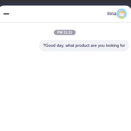
آدرس ما
Irina
آدرس
طبقه سوم، B15 منطقه صنعتی Huachuang، Jinshan Cun، شهر Shiji،
11:11 PM
منطقه Panyu، گوانگژو، گوانگدونگ چین
Good day, what product are you looking for?
تلفن
86-020-3156-0583
چین کیفیت خوب سیستم مکش بسته عرضه کننده. حقوق چاپ -2026
MCREAT (GUANGZHOU) BIO-TECH CO.,LTD تمام حقوق محفوظ
است
سیاست حفظ حریم خصوصی
|
نقشه سایت