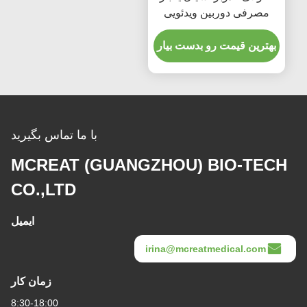
مصرفی دوربین ویدئویی
لومن PVC برای بزرگسالان
بهترین قیمت رو بدست بیار
با ما تماس بگیرید
MCREAT (GUANGZHOU) BIO-TECH
CO.,LTD
ایمیل
irina@mcreatmedical.com
زمان کار
8:30-18:00