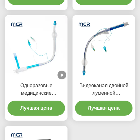
трубы с видеоканалом
пероральная ПВХ
Одноразовые
Видеоканал двойной
медицинские
луменной
принадлежности
эндобронхиальной
Двойная луменная
Лучшая цена
трубы без камеры
Лучшая цена
эндотрахеальная трубка
с микротонкой манжетой
PU