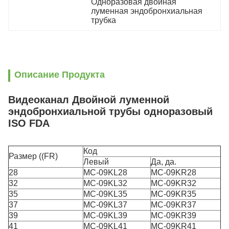
Одноразовая двойная 
луменная эндобронхиальная 
трубка
Описание Продукта
Видеоканал Двойной луменной
эндобронхиальной трубы одноразовый
ISO FDA
Код
Размер ((FR)
Левый
Да, да.
28
MC-09KL28
MC-09KR28
32
MC-09KL32
MC-09KR32
35
MC-09KL35
MC-09KR35
37
MC-09KL37
MC-09KR37
39
MC-09KL39
MC-09KR39
41
MC-09KL41
MC-09KR41