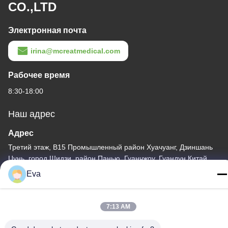
CO.,LTD
Электронная почта
irina@mcreatmedical.com
Рабочее время
8:30-18:00
Наш адрес
Адрес
Третий этаж, B15 Промышленный район Хуачуанг, Дзиншань
Цунь, город Шидзи, район Панью, Гуанчжоу, Гуандун Китай
Eva
Телефон
86-020-3156-0583
7:13 AM