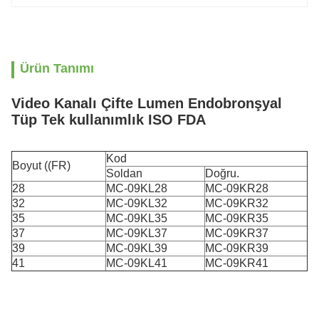
Ürün Tanımı
Video Kanalı Çifte Lumen Endobronşyal
Tüp Tek kullanımlık ISO FDA
Kod
Boyut ((FR)
Soldan
Doğru.
28
MC-09KL28
MC-09KR28
32
MC-09KL32
MC-09KR32
35
MC-09KL35
MC-09KR35
37
MC-09KL37
MC-09KR37
39
MC-09KL39
MC-09KR39
41
MC-09KL41
MC-09KR41