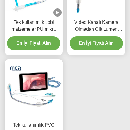
Tek kullanımlık tıbbi
Video Kanalı Kamera
malzemeler PU mikro
Olmadan Çift Lumen
ince manşetli çift lümen
Endobronşyal Tüp
En İyi Fiyatı Alın
endotrakeal tüp
En İyi Fiyatı Alın
Tek kullanımlık PVC