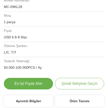
Model Numarası:
MC-09KL28
Moq:
1 parça
Fiyat:
USD 6.8-8.9/pc
Ödeme Şartları:
L/C, T/T
Tedarik Yeteneği:
50.000-100.000PCS / Ay
En İyi Fiyatı Alın
Şimdi Iletişime Geçin
Ayrıntılı Bilgiler
Ürün Tanımı