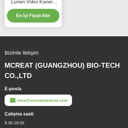
Lumen Video Kamera
Yetişkinler için
Endobronşyal Kanül
En İyi Fiyatı Alın
Bizimle İletişim
MCREAT (GUANGZHOU) BIO-TECH
CO.,LTD
E-posta
irina@mcreatmedical.com
Çalışma saati
8:30-18:00