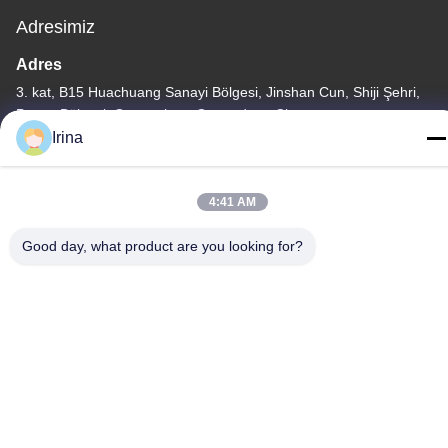
Adresimiz
Adres
3. kat, B15 Huachuang Sanayi Bölgesi, Jinshan Cun, Shiji Şehri,
Panyu Bölgesi, Guangzhou, Guangdong Çin
Irina
Tel
86-020-3156-0583
4:41 AM
Good day, what product are you looking for?
Çin İyi Kalite Kapalı Emme sistemi Tedarikçi. Telif hakkı © -2026
MCREAT (GUANGZHOU) BIO-TECH CO.,LTD - Tüm haklar
saklıdır.
Gizlilik Politikası
|
Site Haritası