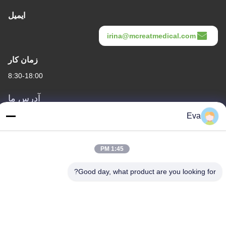
ایمیل
irina@mcreatmedical.com
زمان کار
8:30-18:00
آدرس ما
Eva
آدرس
طبقه سوم، B15 منطقه صنعتی Huachuang، Jinshan Cun، شهر Shiji،
منطقه Panyu، گوانگژو، گوانگدونگ چین
1:45 PM
تلفن
Good day, what product are you looking for?
86-020-3156-0583