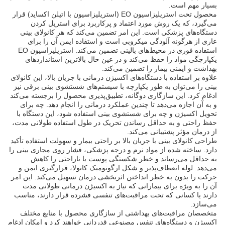
بسیار مهم است.
محصول تحت استریلیزاسیون EO (استریلیزاسیون با اتیلن اکساید) قرار
می‌گیرد، که یک روش مورد اعتماد و پرکاربرد برای استریل کردن
دستگاه‌های پزشکی است. این امر تضمین می‌کند که هر کانولای بینی
عاری از هرگونه آلودگی میکروبی است و استفاده ایمن آن را برای
استفاده فوری در محیط‌های بالینی تضمین می‌کند. استریلیزاسیون EO
یکپارچگی مواد را حفظ می‌کند و در عین حال بالاترین استانداردهای
بهداشت و ایمنی بیمار را تضمین می‌کند.
علاوه بر استفاده با دستگاه‌های اکسیژن درمانی با جریان بالا، این کانولای
بینی را می‌توان به طور یکپارچه با سیستم‌های شستشوی بینی برقی نیز
ادغام کرد. این سازگاری دوگانه، تطبیق‌پذیری محصول را برجسته می‌کند
و به آن اجازه می‌دهد تا چندین عملکرد درمانی را انجام دهد. چه برای
تحویل اکسیژن و چه برای شستشوی بینی استفاده شود، این دستگاه با
حفظ راحتی و به حداقل رساندن تحریک در طول استفاده طولانی مدت،
از درمان مؤثر پشتیبانی می‌کند.
طراحی کانولای بینی با جریان بالا بر راحتی بیمار و سهولت استفاده تأکید
دارد. ساخته شده از مواد نرم و درجه پزشکی، فشار روی مجاری بینی را
به حداقل می‌رساند و خطر شکستگی پوست یا ناراحتی را کاهش
می‌دهد. لوله انعطاف‌پذیر و شکل ارگونومیک کانولا، قرارگیری ایمن و
حرکت را بدون به خطر انداختن اثربخشی درمان تسهیل می‌کند. این امر
آن را به ویژه برای بیمارانی که نیاز به اکسیژن درمانی طولانی مدت
دارند یا کسانی که تحت مراقبت‌های تنفسی فشرده قرار دارند، مناسب
می‌سازد.
متخصصان مراقبت‌های بهداشتی از سازگاری محصول با منابع مختلف
اکسیژن و دستگاه‌های تنفس مصنوعی قدردانی خواهند کرد و امکان ادغام