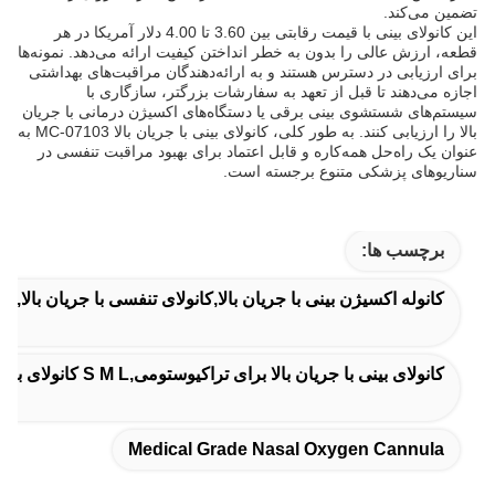
تضمین می‌کند.
این کانولای بینی با قیمت رقابتی بین 3.60 تا 4.00 دلار آمریکا در هر
قطعه، ارزش عالی را بدون به خطر انداختن کیفیت ارائه می‌دهد. نمونه‌ها
برای ارزیابی در دسترس هستند و به ارائه‌دهندگان مراقبت‌های بهداشتی
اجازه می‌دهند تا قبل از تعهد به سفارشات بزرگتر، سازگاری با
سیستم‌های شستشوی بینی برقی یا دستگاه‌های اکسیژن درمانی با جریان
بالا را ارزیابی کنند. به طور کلی، کانولای بینی با جریان بالا MC-07103 به
عنوان یک راه‌حل همه‌کاره و قابل اعتماد برای بهبود مراقبت تنفسی در
سناریوهای پزشکی متنوع برجسته است.
برچسب ها:
کانوله اکسیژن بینی با جریان بالا,کانولای تنفسی با جریان بالا,
کانولای بینی با جریان بالا برای تراکیوستومی,S M L کانولای بینی با جریان بالا,درمان اندوتراخیال با کانولای بینی با جریان بالا
Medical Grade Nasal Oxygen Cannula