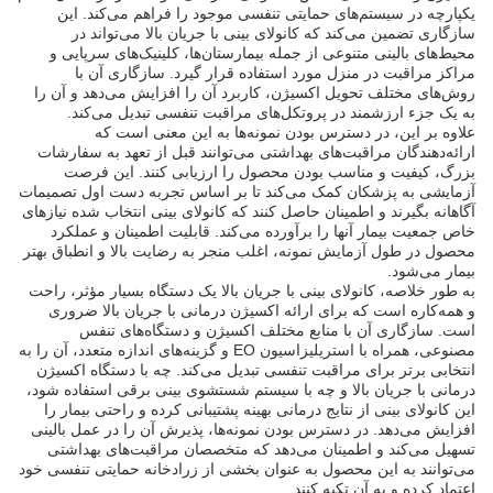
یکپارچه در سیستم‌های حمایتی تنفسی موجود را فراهم می‌کند. این
سازگاری تضمین می‌کند که کانولای بینی با جریان بالا می‌تواند در
محیط‌های بالینی متنوعی از جمله بیمارستان‌ها، کلینیک‌های سرپایی و
مراکز مراقبت در منزل مورد استفاده قرار گیرد. سازگاری آن با
روش‌های مختلف تحویل اکسیژن، کاربرد آن را افزایش می‌دهد و آن را
به یک جزء ارزشمند در پروتکل‌های مراقبت تنفسی تبدیل می‌کند.
علاوه بر این، در دسترس بودن نمونه‌ها به این معنی است که
ارائه‌دهندگان مراقبت‌های بهداشتی می‌توانند قبل از تعهد به سفارشات
بزرگ، کیفیت و مناسب بودن محصول را ارزیابی کنند. این فرصت
آزمایشی به پزشکان کمک می‌کند تا بر اساس تجربه دست اول تصمیمات
آگاهانه بگیرند و اطمینان حاصل کنند که کانولای بینی انتخاب شده نیازهای
خاص جمعیت بیمار آنها را برآورده می‌کند. قابلیت اطمینان و عملکرد
محصول در طول آزمایش نمونه، اغلب منجر به رضایت بالا و انطباق بهتر
بیمار می‌شود.
به طور خلاصه، کانولای بینی با جریان بالا یک دستگاه بسیار مؤثر، راحت
و همه‌کاره است که برای ارائه اکسیژن درمانی با جریان بالا ضروری
است. سازگاری آن با منابع مختلف اکسیژن و دستگاه‌های تنفس
مصنوعی، همراه با استریلیزاسیون EO و گزینه‌های اندازه متعدد، آن را به
انتخابی برتر برای مراقبت تنفسی تبدیل می‌کند. چه با دستگاه اکسیژن
درمانی با جریان بالا و چه با سیستم شستشوی بینی برقی استفاده شود،
این کانولای بینی از نتایج درمانی بهینه پشتیبانی کرده و راحتی بیمار را
افزایش می‌دهد. در دسترس بودن نمونه‌ها، پذیرش آن را در عمل بالینی
تسهیل می‌کند و اطمینان می‌دهد که متخصصان مراقبت‌های بهداشتی
می‌توانند به این محصول به عنوان بخشی از زرادخانه حمایتی تنفسی خود
اعتماد کرده و به آن تکیه کنند.