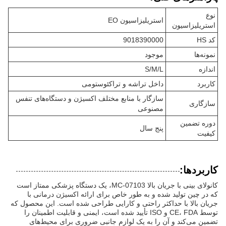
نوع
استریلیزاسیون EO
استریلیزاسیون
کد HS
9018390000
نمونه‌ها
موجود
اندازه
S/M/L
کاربرد
داخل تراشه و تراکئوستومی
سازگار با منابع مختلف اکسیژن و دستگاه‌های تنفس
سازگاری
مصنوعی
دوره تضمین
پنج سال
کیفیت
کاربردها:
کانولای بینی با جریان بالا MC-07103، یک دستگاه پزشکی ممتاز است
که در چین تولید شده و به طور خاص برای ارائه اکسیژن درمانی با
جریان بالا با حداکثر راحتی و کارایی طراحی شده است. این محصول که
توسط CE، FDA و ISO تأیید شده است، ایمنی و قابلیت اطمینان را
تضمین می‌کند و آن را به یک لوازم جانبی ضروری برای محیط‌های