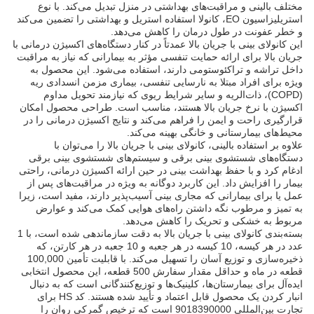
مختلف بالینی و مراقبت‌های بهداشتی در منزل تبدیل می‌کند. با نوع
استریلیزاسیون EO، کانولا استفاده استریل و بهداشتی را تضمین می‌کند
و خطر عفونت در طول درمان را کاهش می‌دهد.
این کانولای بینی با جریان بالا عمدتاً در کنار دستگاه‌های اکسیژن درمانی با
جریان بالا برای ارائه حمایت تنفسی مؤثر به بیمارانی که نیاز به مراقبت
داخل تراشه و تراکئوستومی دارند، استفاده می‌شود. این محصول به
ویژه برای افراد مبتلا به نارسایی تنفسی، بیماری مزمن انسدادی ریه
(COPD)، ذات‌الریه و سایر شرایط ریوی که نیازمند تحویل مداوم
اکسیژن با نرخ جریان بالا هستند، مناسب است. طراحی محصول امکان
قرارگیری راحت و ایمن را فراهم می‌کند و نتایج اکسیژن درمانی را در
محیط‌های بیمارستانی و خانگی بهینه می‌کند.
علاوه بر استفاده بالینی، کانولای بینی با جریان بالا را می‌توان با
دستگاه‌های شستشوی بینی برقی و سیستم‌های شستشوی بینی برقی
ادغام کرد و با حفظ بهداشت بینی در حین ارائه اکسیژن درمانی، راحتی
بیمار را افزایش داد. این کاربرد دوگانه به ویژه در مراقبت‌های پس از
عمل یا برای بیمارانی که مجاری بینی آسیب‌پذیر دارند، مفید است، زیرا
به تمیز و مرطوب نگه داشتن راه‌های هوایی کمک می‌کند و عوارض
مربوط به خشکی و تحریک را کاهش می‌دهد.
بسته‌بندی کانولای بینی با جریان بالا به دقت سازماندهی شده است، با 1
عدد در هر کیسه، 10 کیسه در هر جعبه و 10 جعبه در هر کارتن، که
ذخیره‌سازی و توزیع آسان را تسهیل می‌کند. با قابلیت تأمین 100,000
قطعه در ماه و حداقل مقدار سفارش 500 قطعه، این محصول انتخابی
ایده‌آل برای بیمارستان‌ها، کلینیک‌ها و توزیع‌کنندگانی است که به دنبال
انبار کردن یک محصول قابل اعتماد و تأیید شده هستند. کد HS برای
تجارت بین‌المللی 9018390000 است که ترخیص گمرکی روان را