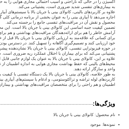
اکسیژن را در حالی که ناراحتی و آسیب احتمالی مجاری هوایی را به حدا
به بیماری‌های تنفسی شدید ضروری است، پشتیبانی می‌کند.
علاوه بر کاربردهای بالینی، کانولای بینی با جریان بالا با سیستم‌های 
اجازه می‌دهد تا آبیاری بینی را به عنوان بخشی از برنامه درمانی کلی گ
محصول و نقش آن در مراقبت‌های تنفسی جامع را برجسته می‌کند.
تضمین کیفیت جنبه اساسی این کانولای بینی با جریان بالا است. این م
آرامش خاطر را هم برای ارائه‌دهندگان مراقبت‌های بهداشتی و هم برا
برای کسانی که علاقه‌مند به ارزیابی کانولای بینی با جریان بالا قبل
خود ارزیابی کنند و تصمیم‌گیری آگاهانه را تسهیل کنند. در دسترس بو
در حوزه فیزیوتراپی تنفسی، کانولای بینی با جریان بالا نشان‌دهنده 
پشتیبانی می‌کند که برای بیماران با اختلال عملکرد ریه ضروری است. ط
علاوه بر این، کانولای بینی با جریان بالا به عنوان یک لوازم جانبی قا
محیط‌های بالینی که حفظ بهداشت مجاری هوایی به اندازه اطمینان از ت
واحد و سازگار ارائه دهند.
به طور خلاصه، کانولای بینی با جریان بالا یک دستگاه تنفسی با کیفیت 
کاربردهای لوله تراشه و تراکئوستومی، و ادغام با سیستم‌های آبیاری بی
اطمینان و هم راحتی را برای متخصصان مراقبت‌های بهداشتی و بیماران
ویژگی‌ها:
نام محصول: کانولای بینی با جریان بالا
نمونه‌ها: موجود