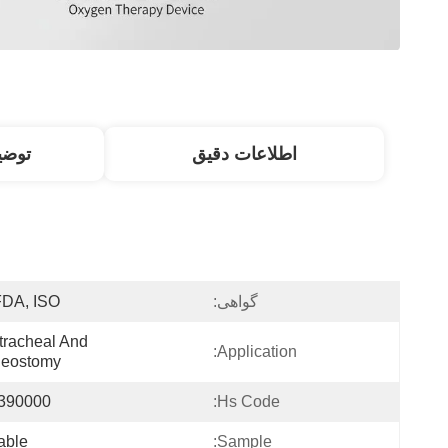
اطلاعات دقیق
توض
گواهی:
FDA, ISO
racheal And 
Application:
heostomy
390000
Hs Code:
able
Sample: