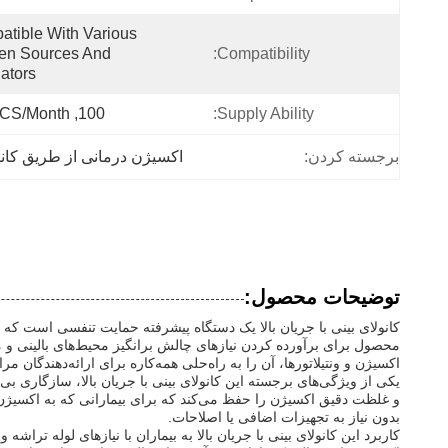
tible With Various 
en Sources And 
Compatibility:
lators
100, 000PCS/Month
Supply Ability:
برجسته کردن:
اکسیژن درمانی از طریق کانولا
توضیحات محصول:
کانولای بینی با جریان بالا یک دستگاه پیشرفته حمایت تنفسی است که 
محصول برای برآورده کردن نیازهای چالش برانگیز محیط‌های بالینی و 
اکسیژن و ونتیلاتورها، آن را به راه‌حلی همه‌کاره برای ارائه‌دهندگان 
یکی از ویژگی‌های برجسته این کانولای بینی با جریان بالا، سازگاری ب
و غلظت دقیق اکسیژن را حفظ می‌کند که برای بیمارانی که به اکسیژن د
بدون نیاز به تجهیزات اضافی یا اصلاحات.
کاربرد این کانولای بینی با جریان بالا به بیماران با نیازهای لوله 