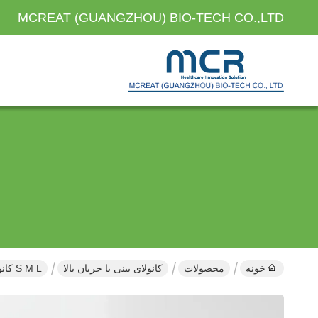
MCREAT (GUANGZHOU) BIO-TECH CO.,LTD
خونه
محصولات
کانولای بینی با جریان بالا
S M L کانولای بینی با جریان بالا سازگار با منابع مختلف اکسیژن دستگاه های تهویه نفس دوره گارانتی پنج سال دستگاه اکسیژن درمانی