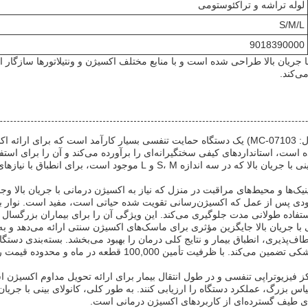
لوله تراشه و تراکئوستومی
S/M/L
9018390000
نی با جریان بالا طراحی شده است و با منابع مختلف اکسیژن و ونتیلاتورها سازگ
ی‌کند.
کانولای بینی با جریان بالا کانولای بینی اکسیژن با جریان بالا (شماره مدل: MC-07103) یک دستگاه حما
ه از چین منشأ گرفته و توسط CE، FDA و ISO تأیید شده است، استانداردهای کیفی سختگیرانه‌ای را برآورده
اطمینان از ایمنی و بهداشت بیمار، با EO استریل شده است. کانولای بینی با
کلینیک‌ها و محیط‌های مراقبت در منزل که نیاز به اکسیژن درمانی با جریان بالا و
ه (COPD)، ذات‌الریه، یا در طول بهبودی پس از عمل که اکسیژن‌رسانی تقویت شده حیاتی است، م
فاده طولانی مدت جلوگیری می‌کند. این ویژگی آن را برای بیماران بزرگسال و
 با جریان بالا جایگزین مؤثری برای ماسک‌های اکسیژن سنتی ارائه می‌دهد و به ب
راکز فیزیوتراپی تنفسی و در طول انتقال بیمار برای ارائه تحویل مداوم اکسیژن 