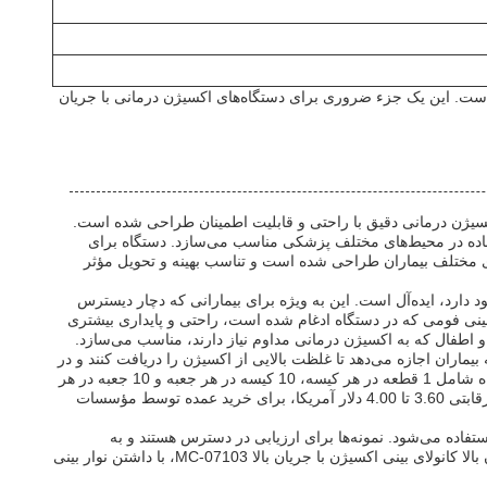
ار است. این یک جزء ضروری برای دستگاه‌های اکسیژن درمانی با جریان
یت تنفسی بسیار کارآمد است که برای ارائه اکسیژن درمانی دقیق با راحتی و قابلیت اطمینان طراحی شده است.
 می‌کند و آن را برای استفاده در محیط‌های مختلف پزشکی مناسب می‌سازد. دستگاه برای
 جریان بالا که در سه اندازه S، M و L موجود است، برای انطباق با نیازهای مختلف بیماران طراحی شده است و تناسب بهینه و تحویل مؤثر
جود دارد، ایده‌آل است. این به ویژه برای بیمارانی که دچار دیسترس
فید است. نوار بینی فومی که در دستگاه ادغام شده است، راحتی و پایداری بیشتری
 اطفال که به اکسیژن درمانی مداوم نیاز دارند، مناسب می‌سازد.
یماران اجازه می‌دهد تا غلظت بالایی از اکسیژن را دریافت کنند و در
عین حال توانایی صحبت کردن، خوردن و نوشیدن را حفظ کنند. این انعطاف‌پذیری، انطباق بیمار و نتایج کلی درمان را بهبود می‌بخشد. بسته‌بندی دستگاه شامل 1 قطعه در هر کیسه، 10 کیسه در هر جعبه و 10 جعبه در هر
کارتن است که ذخیره‌سازی راحت و جابجایی آسان را برای پرسنل پزشکی تضمین می‌کند. با ظرفیت تأمین 100,000 قطعه در ماه و محدوده قیمت رقابتی 3.60 تا 4.00 دلار آمریکا، برای خرید عمده توسط مؤسسات
استفاده می‌شود. نمونه‌ها برای ارزیابی در دسترس هستند و به
ارائه‌دهندگان مراقبت‌های بهداشتی اجازه می‌دهند تا قبل از خرید در مقیاس بزرگ، عملکرد دستگاه را ارزیابی کنند. به طور کلی، کانولای بینی با جریان بالا کانولای بینی اکسیژن با جریان بالا MC-07103، با داشتن نوار بینی