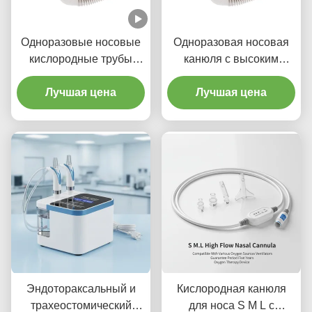
Одноразовые носовые
Одноразовая носовая
кислородные трубы
канюля с высоким
кислородные трубы
потоком для взрослых и
носовые каннулы
Лучшая цена
Лучшая цена
детей
высокого потока для
медицинского
использования
Эндотораксальный и
Кислородная канюля
трахеостомический
для носа S M L с