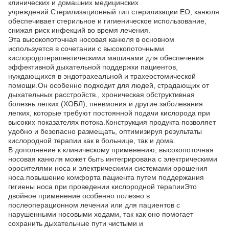
клинических и домашних медицинских
учреждений.Стерилизационный тип стерилизации EO, канюля
обеспечивает стерильное и гигиеническое использование,
снижая риск инфекций во время лечения.
Эта высокопоточная носовая канюля в основном
используется в сочетании с высокопоточными
кислородотерапевтическими машинами для обеспечения
эффективной дыхательной поддержки пациентов,
нуждающихся в эндотрахеальной и трахеостомической
помощи.Он особенно подходит для людей, страдающих от
дыхательных расстройств., хроническая обструктивная
болезнь легких (ХОБЛ), пневмония и другие заболевания
легких, которые требуют постоянной подачи кислорода при
высоких показателях потока.Конструкция продукта позволяет
удобно и безопасно размещать, оптимизируя результаты
кислородной терапии как в больнице, так и дома.
В дополнение к клиническому применению, высокопоточная
носовая канюля может быть интегрирована с электрическими
оросителями носа и электрическими системами орошения
носа.повышение комфорта пациента путем поддержания
гигиены носа при проведении кислородной терапииЭто
двойное применение особенно полезно в
послеоперационном лечении или для пациентов с
нарушенными носовыми ходами, так как оно помогает
сохранить дыхательные пути чистыми и