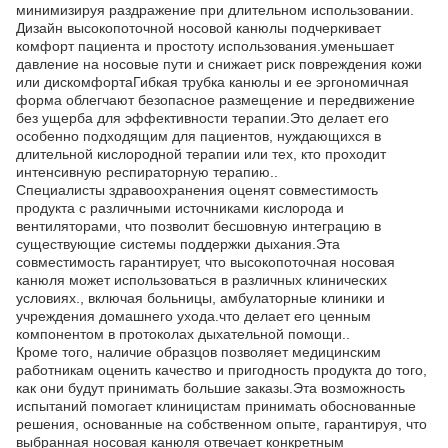
минимизируя раздражение при длительном использовании.
Дизайн высокопоточной носовой канюлы подчеркивает
комфорт пациента и простоту использования.уменьшает
давление на носовые пути и снижает риск повреждения кожи
или дискомфортаГибкая трубка канюлы и ее эргономичная
форма облегчают безопасное размещение и передвижение
без ущерба для эффективности терапии.Это делает его
особенно подходящим для пациентов, нуждающихся в
длительной кислородной терапии или тех, кто проходит
интенсивную респираторную терапию..
Специалисты здравоохранения оценят совместимость
продукта с различными источниками кислорода и
вентиляторами, что позволит бесшовную интеграцию в
существующие системы поддержки дыхания.Эта
совместимость гарантирует, что высокопоточная носовая
канюля может использоваться в различных клинических
условиях., включая больницы, амбулаторные клиники и
учреждения домашнего ухода.что делает его ценным
компонентом в протоколах дыхательной помощи..
Кроме того, наличие образцов позволяет медицинским
работникам оценить качество и пригодность продукта до того,
как они будут принимать большие заказы.Эта возможность
испытаний помогает клиницистам принимать обоснованные
решения, основанные на собственном опыте, гарантируя, что
выбранная носовая канюля отвечает конкретным