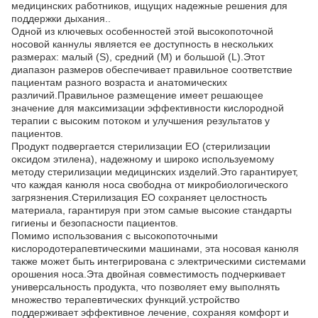
медицинских работников, ищущих надежные решения для
поддержки дыхания..
Одной из ключевых особенностей этой высокопоточной
носовой каннулы является ее доступность в нескольких
размерах: малый (S), средний (M) и большой (L).Этот
диапазон размеров обеспечивает правильное соответствие
пациентам разного возраста и анатомических
различий.Правильное размещение имеет решающее
значение для максимизации эффективности кислородной
терапии с высоким потоком и улучшения результатов у
пациентов.
Продукт подвергается стерилизации EO (стерилизации
оксидом этилена), надежному и широко используемому
методу стерилизации медицинских изделий.Это гарантирует,
что каждая канюля носа свободна от микробиологического
загрязнения.Стерилизация EO сохраняет целостность
материала, гарантируя при этом самые высокие стандарты
гигиены и безопасности пациентов.
Помимо использования с высокопоточными
кислородотерапевтическими машинами, эта носовая канюля
также может быть интегрирована с электрическими системами
орошения носа.Эта двойная совместимость подчеркивает
универсальность продукта, что позволяет ему выполнять
множество терапевтических функций.устройство
поддерживает эффективное лечение, сохраняя комфорт и