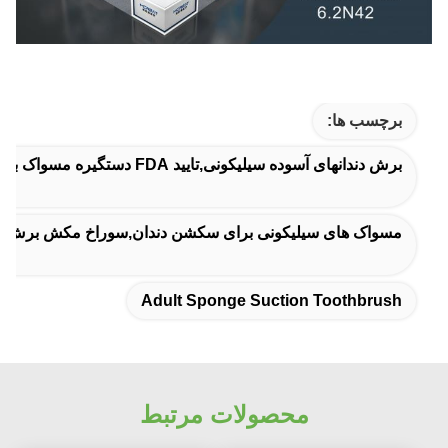
برچسب ها:
برش دندانهای آسوده سیلیکونی,تایید FDA دستگیره مسواک بچه ها,مسواک مکش اسفنج بزرگسالان
مسواک های سیلیکونی برای سکشن دندان,سوراخ مکش برش م
Adult Sponge Suction Toothbrush
محصولات مرتبط