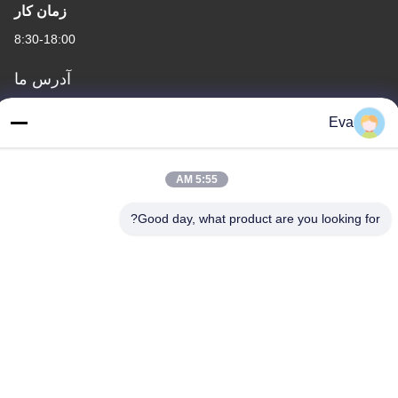
زمان کار
8:30-18:00
آدرس ما
آدرس
Eva
طبقه سوم، B15 منطقه صنعتی Huachuang، Jinshan Cun، شهر Shiji،
منطقه Panyu، گوانگژو، گوانگدونگ چین
5:55 AM
تلفن
86-020-3156-0583
Good day, what product are you looking for?
چین کیفیت خوب سیستم مکش بسته عرضه کننده. حقوق چاپ -2026
MCREAT (GUANGZHOU) BIO-TECH CO.,LTD تمام حقوق محفوظ
است
سیاست حفظ حریم خصوصی
|
نقشه سایت