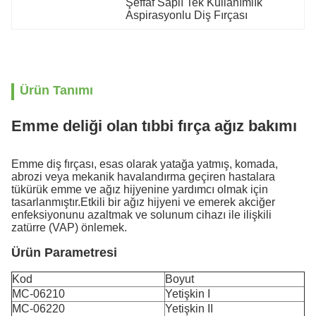
Şeffaf Saplı Tek Kullanımlık 
Aspirasyonlu Diş Fırçası
Ürün Tanımı
Emme deliği olan tıbbi fırça ağız bakımı
Emme diş fırçası, esas olarak yatağa yatmış, komada,
abrozi veya mekanik havalandırma geçiren hastalara
tükürük emme ve ağız hijyenine yardımcı olmak için
tasarlanmıştır.Etkili bir ağız hijyeni ve emerek akciğer
enfeksiyonunu azaltmak ve solunum cihazı ile ilişkili
zatürre (VAP) önlemek.
Ürün Parametresi
Kod
Boyut
MC-06210
Yetişkin I
MC-06220
Yetişkin II