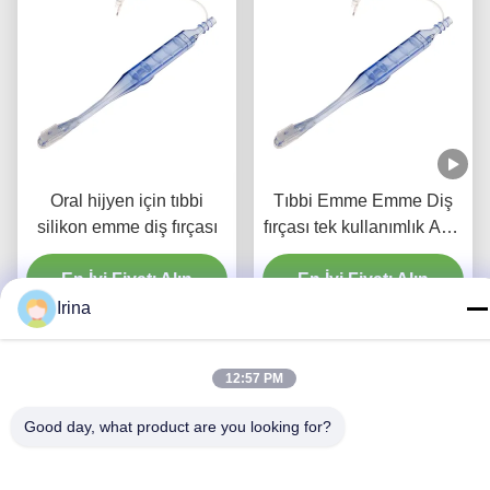
Oral hijyen için tıbbi
Tıbbi Emme Emme Diş
silikon emme diş fırçası
fırçası tek kullanımlık Ağız
temizliği yetişkinler için
En İyi Fiyatı Alın
En İyi Fiyatı Alın
Irina
12:57 PM
Good day, what product are you looking for?