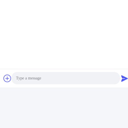
Tek kullanımlık tıbbi
Silekon fırça başı şeffaf
emme diş fırçası Ağız
kolu emzirme ürünü için
bakımı tıbbi ekipman
emzirme diş fırçası
En İyi Fiyatı Alın
En İyi Fiyatı Alın
Photo
Video Call
Ağız temizliğini