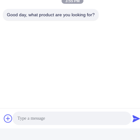
3:55 PM
Good day, what product are you looking for?
Escova de dentes de
Cabeça de escova de
sucção médica
silicone Aplicativo de
descartável de cuidados
sucção transparente
Obtenha o melhor preço
orais Equipamento
Obtenha o melhor preço
médico