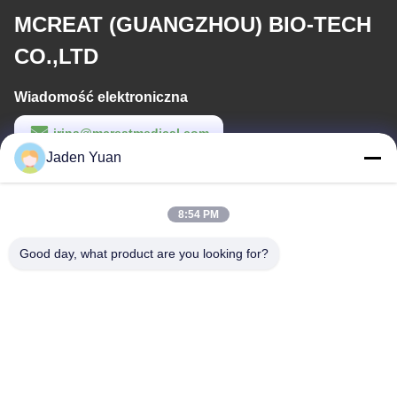
MCREAT (GUANGZHOU) BIO-TECH
CO.,LTD
Wiadomość elektroniczna
irina@mcreatmedical.com
Jaden Yuan
Czas pracy
8:30-18:00
8:54 PM
Nasz adres
Good day, what product are you looking for?
Adres
Trzecie piętro, B15 Huachuang Industrial Area, Jinshan Cun, Shiji
Town, Panyu District, Guangzhou, Guangdong China
Tel.
86-020-3156-0583