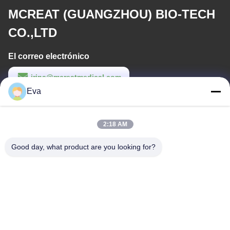
MCREAT (GUANGZHOU) BIO-TECH
CO.,LTD
El correo electrónico
irina@mcreatmedical.com
Eva
Tiempo de trabajo
8:30-18:00
2:18 AM
Nuestra dirección
Good day, what product are you looking for?
Dirección
Tercer piso, B15 Área industrial de Huachuang, Jinshan Cun,
ciudad de Shiji, distrito de Panyu, Guangzhou, Guangdong China
Teléfono
86-020-3156-0583