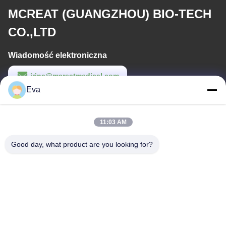
MCREAT (GUANGZHOU) BIO-TECH
CO.,LTD
Wiadomość elektroniczna
irina@mcreatmedical.com
Eva
Czas pracy
8:30-18:00
11:03 AM
Nasz adres
Good day, what product are you looking for?
Adres
Trzecie piętro, B15 Huachuang Industrial Area, Jinshan Cun, Shiji
Town, Panyu District, Guangzhou, Guangdong China
Tel.
86-020-3156-0583