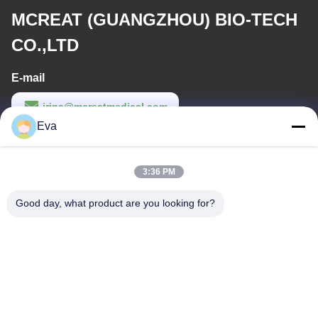
MCREAT (GUANGZHOU) BIO-TECH
CO.,LTD
E-mail
irina@mcreatmedical.com
Eva
Werktijd
8:30-18:00
3:36 PM
Ons adres
Good day, what product are you looking for?
Adres
3e verdieping, B15 Huachuang Industry Area, Jinshan Cun, Shiji
Town, Panyu District, Guangzhou, Guangdong China
Telefoon
86-020-3156-0583