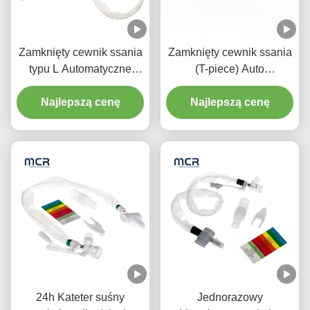
Zamknięty cewnik ssania
Zamknięty cewnik ssania
typu L Automatyczne
(T-piece) Auto
spłukiwanie 10fr 72h
spłukiwanie 72H dla
Podwójny obrotowy
Najlepszą cenę
Najlepszą cenę
dorosłych
łokieć dla szpitala
24h Kateter suśny
Jednorazowy