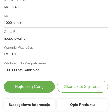
Numer Modelu:
MC-02435
MOQ:
1000 sztuk
Cena £:
negocjowalne
Warunki Płatności:
L/C, T/T
Zdolność Do Zaopatrzenia:
100 000 sztuk/miesiąc
Najlepszą Cenę
Skontaktuj Się Teraz
Szczegółowe Informacje
Opis Produktu