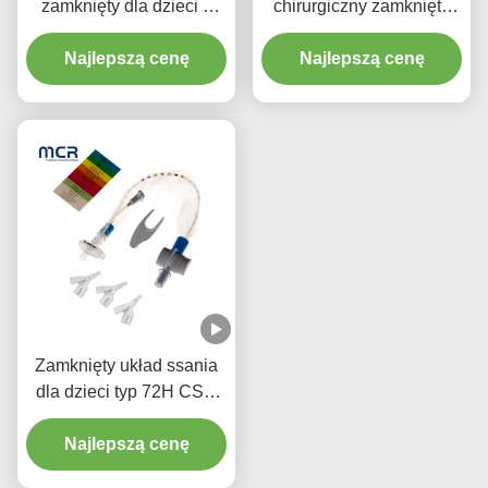
zamknięty dla dzieci z
chirurgiczny zamknięty
trzema złączami Y-piece
układ ssania
Najlepszą cenę
noworodki/pediatria-
Najlepszą cenę
łokcie
Zamknięty układ ssania
dla dzieci typ 72H CSC
Jednorazowe środki
Najlepszą cenę
medyczne