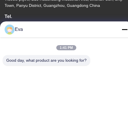
Town, Panyu District, Guangzhou, Guangdong China
Tel.
86-020-3156-0583
Eva
1:41 PM
Chiny Dobra jakość Zamknięty układ ssący Sprzedawca. -2026
Good day, what product are you looking for?
MCREAT (GUANGZHOU) BIO-TECH CO.,LTD Wszystkie prawa
zastrzeżone.
Polityka prywatności
|
Sitemap