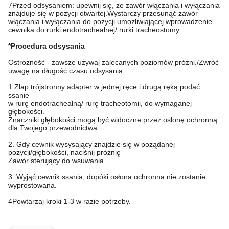
7Przed odsysaniem: upewnij się, że zawór włączania i wyłączania
znajduje się w pozycji otwartej.Wystarczy przesunąć zawór
włączania i wyłączania do pozycji umożliwiającej wprowadzenie
cewnika do rurki endotrachealnej/ rurki tracheostomy.
*Procedura odsysania
Ostrożność - zawsze używaj zalecanych poziomów próżni./Zwróć
uwagę na długość czasu odsysania
1.Złap trójstronny adapter w jednej ręce i drugą ręką podać
ssanie
w rurę endotrachealną/ rurę tracheotomii, do wymaganej
głębokości.
Znaczniki głębokości mogą być widoczne przez osłonę ochronną
dla Twojego przewodnictwa.
2. Gdy cewnik wysysający znajdzie się w pożądanej
pozycji/głębokości, naciśnij próżnię
Zawór sterujący do wsuwania.
3. Wyjąć cewnik ssania, dopóki osłona ochronna nie zostanie
wyprostowana.
4Powtarzaj kroki 1-3 w razie potrzeby.