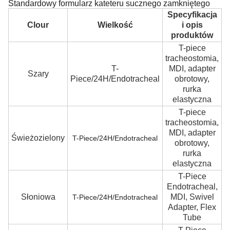
Standardowy formularz kateteru sucznego zamkniętego
Specyfikacja
P
Clour
Wielkość
i opis
produktów
T-piece
tracheostomia,
T-
MDI, adapter
Szary
Piece/24H/Endotracheal
obrotowy,
rurka
elastyczna
T-piece
tracheostomia,
MDI, adapter
Świeżozielony
T-Piece/24H/Endotracheal
obrotowy,
rurka
elastyczna
T-Piece
Endotracheal,
Słoniowa
MDI, Swivel
T-Piece/24H/Endotracheal
Adapter, Flex
Tube