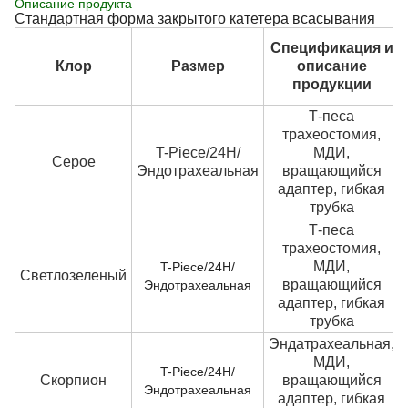
Описание продукта
Стандартная форма закрытого катетера всасывания
Спецификация и
Клор
Размер
описание
продукции
Т-песа
трахеостомия,
T-Piece/24H/
МДИ,
Серое
Эндотрахеальная
вращающийся
адаптер, гибкая
трубка
Т-песа
трахеостомия,
МДИ,
T-Piece/24H/
Светлозеленый
вращающийся
Эндотрахеальная
адаптер, гибкая
трубка
Эндатрахеальная,
МДИ,
T-Piece/24H/
Скорпион
вращающийся
Эндотрахеальная
адаптер, гибкая