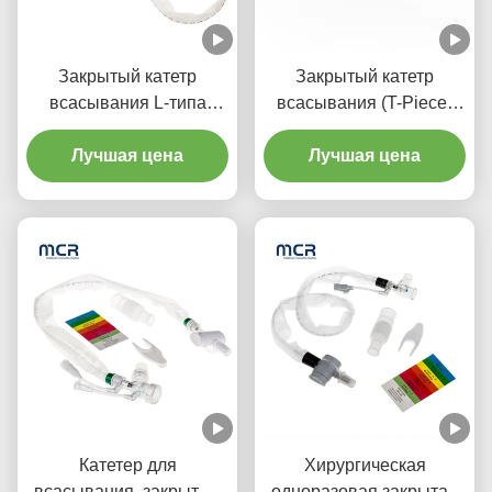
Закрытый катетр
Закрытый катетр
всасывания L-типа
всасывания (T-Piece)
Автоматическое
Автомобильное
промывание 10fr 72h
Лучшая цена
промывание 72H для
Лучшая цена
Двойной вращающийся
взрослых
локоть для больницы
Катетер для
Хирургическая
всасывания, закрытый
одноразовая закрытая