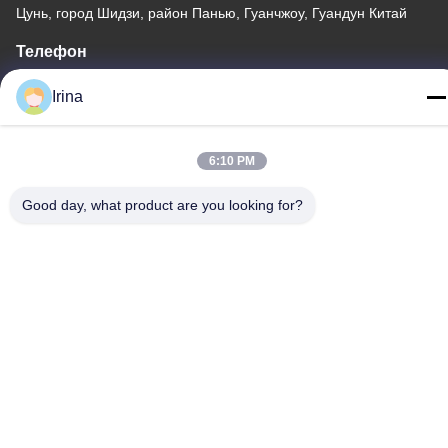
Цунь, город Шидзи, район Панью, Гуанчжоу, Гуандун Китай
Телефон
86-020-3156-0583
Irina
6:10 PM
Китай Хорошее качество Закрытая система всасывания
Good day, what product are you looking for?
Доставщик. -2026 MCREAT (GUANGZHOU) BIO-TECH CO.,LTD
Все права защищены.
Политика конфиденциальности
|
Карта сайта