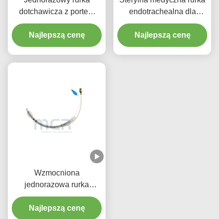
dotchawicza z portem
endotrachealna dla
ssącym - Bez DEHP
wszystkich rozmiarów z
Przezroczysty PVC z
Najlepszą cenę
Najlepszą cenę
CE ISO
pięcioletnią gwarancją
jakości
Wzmocniona
jednorazowa rurka
endotrachealna z
mikrocienkimi kajdanami
Najlepszą cenę