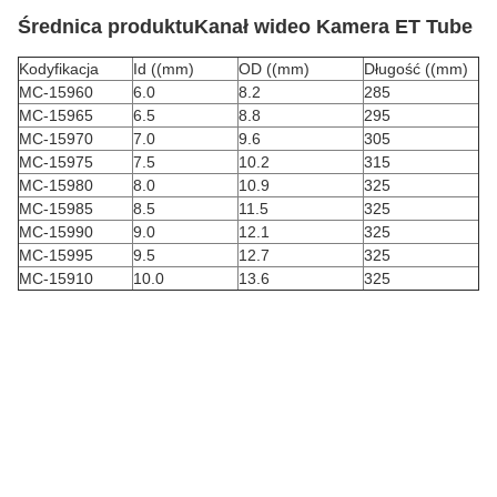
Średnica produktu
Kanał wideo Kamera ET Tube
Kodyfikacja
Id ((mm)
OD ((mm)
Długość ((mm)
MC-15960
6.0
8.2
285
MC-15965
6.5
8.8
295
MC-15970
7.0
9.6
305
MC-15975
7.5
10.2
315
MC-15980
8.0
10.9
325
MC-15985
8.5
11.5
325
MC-15990
9.0
12.1
325
MC-15995
9.5
12.7
325
MC-15910
10.0
13.6
325