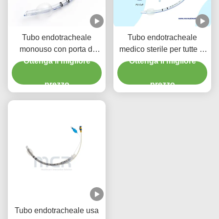
Tubo endotracheale
Tubo endotracheale
monouso con porta di
medico sterile per tutte le
Ottenga il migliore
aspirazione - PVC
dimensioni con ISO CE
Ottenga il migliore
trasparente senza DEHP
per garanzia di qualità di
prezzo
prezzo
cinque anni
Tubo endotracheale usa