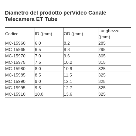
Diametro del prodotto per
Video Canale
Telecamera ET Tube
Lunghezza
Codice
ID ((mm)
OD ((mm)
((mm)
MC-15960
6.0
8.2
285
MC-15965
6.5
8.8
295
MC-15970
7.0
9.6
305
MC-15975
7.5
10.2
315
MC-15980
8.0
10.9
325
MC-15985
8.5
11.5
325
MC-15990
9.0
12.1
325
MC-15995
9.5
12.7
325
MC-15910
10.0
13.6
325