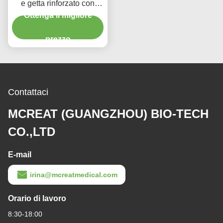
e getta rinforzato con
portale di aspirazione
Ottenga il migliore
micro sottile con manette
prezzo
in PU
Contattaci
MCREAT (GUANGZHOU) BIO-TECH
CO.,LTD
E-mail
irina@mcreatmedical.com
Orario di lavoro
8:30-18:00