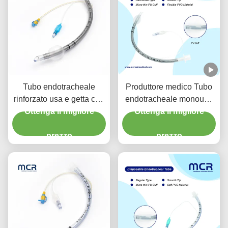
Tubo endotracheale
Produttore medico Tubo
rinforzato usa e getta con
endotracheale monouso
porta di aspirazione per la
Ottenga il migliore
rinforzato DEHP libero
Ottenga il migliore
prevenzione del VAP
prezzo
prezzo