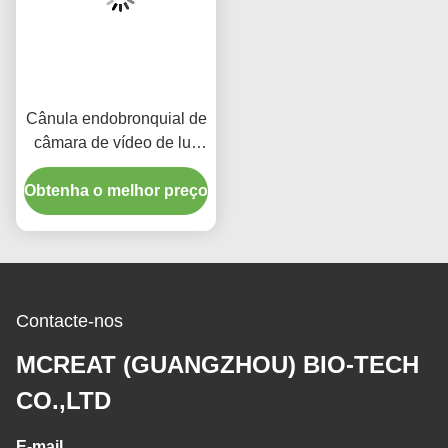
Cânula endobronquial de
câmara de vídeo de luz
de PVC descartável para
Obtenha o melhor preço
adultos
Contacte-nos
MCREAT (GUANGZHOU) BIO-TECH
CO.,LTD
E-mail