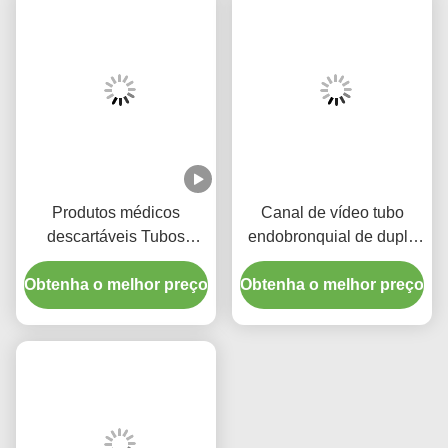
Produtos médicos
Canal de vídeo tubo
descartáveis Tubos
endobronquial de dupla
endotraqueais duplos de
luz sem câmera
Obtenha o melhor preço
lúmen com manguito
Obtenha o melhor preço
micro-finho de PU