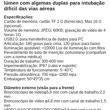
lúmen com algemas duplas para intubação
difícil das vias aéreas
Especificações:
Cartão de memória: cartão TF 2 G (fornecido), Max 16 G
(opcional)
Volume de memória: JPEG: 60KB; gravação de vídeo de 4
horas: 1G
USB2.0: para transferência de dados para PC
Articulação: 180 graus para cima, 130 graus para baixo.
Iluminação ajustável: >10000 Lux de iluminação com fibra
Revestimento do tubo de inserção: poliuretano (compatível
com a norma médica)
Duração de trabalho: 300-600 mm
Impermeabilização: IP67 (cabo e suporte)
Temperatura de funcionamento: 5~40°C
Pressão atmosférica: 700 mpa~1060 mpa
Embalagem: 50*45*35 cm
Diâmetro externo (visão para a frente)
:
Broncoscópio de vídeoφ5,8 mm com canal de trabalho:2.2
mm
Broncoscópio de vídeo φ4,8 mm com canal de trabalho:1.5
mm
VÍDEO-NASOFARINGÓSCOPIOφ3,8 mm com canal de