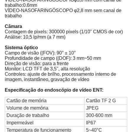
trabalho:0.6mm
VÍDEO-NASOFARINGÓSCOPO φ2,8 mm sem canal de
trabalho
Câmara
Contagem de pixels: 300000 pixels (1/10" CMOS de cor)
Análise: 10,5 lp/mm (a 7 mm)
Sistema óptico
Campo de visão ((FOV): 90° ± 10°
Profundidade de campo ((DOF): 3 mm~50 mm
Direção de visão: para a frente
Monitor: LCD TFT de 3,5", alta resolução
Controles: ajuste de brilho, processamento interno de
imagem, instantâneo, gravação de vídeo
Especificação do endoscópio de vídeo ENT
:
Cartão de memória
Cartão TF 2 G
Volume de memória
JPEG
Duração de trabalho
300-600 mm
Impermeável
IP67
Temperatura de funcionamento
5~40°C