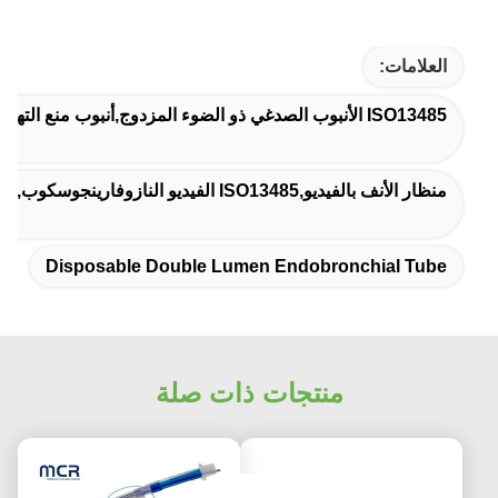
العلامات:
ISO13485 الأنبوب الصدغي ذو الضوء المزدوج,أنبوب منع التهاب الجهاز الصدغي,أنبوب ثنائي الضوء في الصدر
منظار الأنف بالفيديو,ISO13485 الفيديو النازوفارينجوسكوب,أنبوب PVC الصدغي
Disposable Double Lumen Endobronchial Tube
منتجات ذات صلة