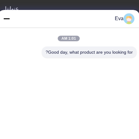
عنواننا
Eva
العنوان
الطابق الثالث، B15 منطقة هواشوانغ الصناعية، جينشان كون، مدينة
شيجي، منطقة بانيو، قوانغتشو، قوانغدونغ الصين
1:01 AM
الهاتف
Good day, what product are you looking for?
86-020-3156-0583
الصين جودة جيدة نظام شفط مغلق المورد. حقوق الطبع والنشر ©
-2026 MCREAT (GUANGZHOU) BIO-TECH CO.,LTD جميع الحقوق
محفوظة
سياسة الخصوصية
|
خريطة الموقع