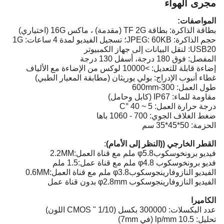
مجرى الهواء
المواصفات:
بطاقة الذاكرة: بطاقة TF 2G (مقدمة) ، ماكس 16G (اختياري)
حجم الذاكرة: JPEG: 60KB؛ تسجيل الفيديو لمدة 4 ساعات: 1G
USB20: لنقل البيانات إلى جهاز الكمبيوتر
المفصل: فوق 180 درجة، أسفل 130 درجة
إضاءة قابلة للتعديل: >10000 لوكس من الإضاءة مع الألياف
غطاء أنبوب الإدراج: بولي يوريثان (مطابقة المعيار الطبي)
طول العمل: 300-600mm
مقاومة للماء: IP67 (كابل وحامل)
درجة حرارة العمل: 5 ~ 40 °C
ضغط الغلاف الجوي: 700 - 1060 باها
الحزمة: 50*45*35 سم
القطر الخارجي ((النظر إلى الأمام)
:
فيديو برونخوسكوبφ5.8 ملم مع قناة العمل:2.2MM
فديو برونخوسكوب φ4.8 ملم مع قناة عمل:1.5 ملم
الفيديو النازوفارينجوسكوبφ3.8 ملم مع قناة العمل:0.6MM
الفيديو النازوفارينجوسكوب φ2.8mm بدون قناة عمل
الكاميرا
عدد البكسلات: 300000 بكسل (1/10 " CMOS اللون)
تحليل: 10.5 lp/mm (في 7mm)