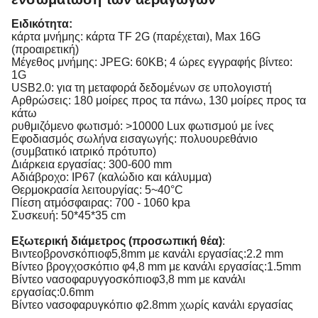
Ειδικότητα:
κάρτα μνήμης: κάρτα TF 2G (παρέχεται), Max 16G
(προαιρετική)
Μέγεθος μνήμης: JPEG: 60KB; 4 ώρες εγγραφής βίντεο:
1G
USB2.0: για τη μεταφορά δεδομένων σε υπολογιστή
Αρθρώσεις: 180 μοίρες προς τα πάνω, 130 μοίρες προς τα
κάτω
ρυθμιζόμενο φωτισμό: >10000 Lux φωτισμού με ίνες
Εφοδιασμός σωλήνα εισαγωγής: πολυουρεθάνιο
(συμβατικό ιατρικό πρότυπο)
Διάρκεια εργασίας: 300-600 mm
Αδιάβροχο: IP67 (καλώδιο και κάλυμμα)
Θερμοκρασία λειτουργίας: 5~40°C
Πίεση ατμόσφαιρας: 700 - 1060 kpa
Συσκευή: 50*45*35 cm
Εξωτερική διάμετρος (προσωπική θέα)
:
Βιντεοβρονσκόπιοφ5,8mm με κανάλι εργασίας:2.2 mm
Βίντεο βρογχοσκόπιο φ4,8 mm με κανάλι εργασίας:1.5mm
Βίντεο νασοφαρυγγοσκόπιοφ3,8 mm με κανάλι
εργασίας:0.6mm
Βίντεο νασοφαρυγκόπιο φ2.8mm χωρίς κανάλι εργασίας