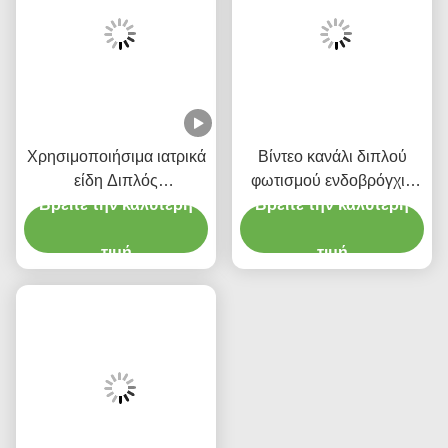
Χρησιμοποιήσιμα ιατρικά
Βίντεο κανάλι διπλού
είδη Διπλός
φωτισμού ενδοβρόγχιο
ενδοτραχιακός σωλήνας
Βρείτε την καλύτερη
σωλήνα χωρίς κάμερα
Βρείτε την καλύτερη
με μικροτελή μανσέτα PU
τιμή
τιμή