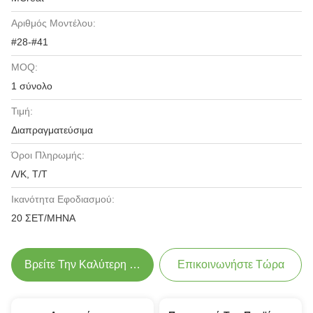
Αριθμός Μοντέλου:
#28-#41
MOQ:
1 σύνολο
Τιμή:
Διαπραγματεύσιμα
Όροι Πληρωμής:
Λ/Κ, Τ/Τ
Ικανότητα Εφοδιασμού:
20 ΣΕΤ/ΜΗΝΑ
Βρείτε Την Καλύτερη Τιμή
Επικοινωνήστε Τώρα