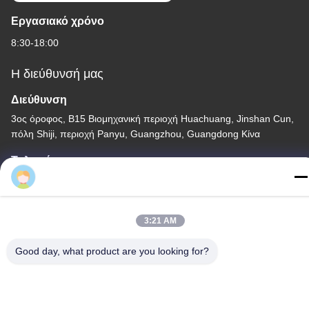
Εργασιακό χρόνο
8:30-18:00
Η διεύθυνσή μας
Διεύθυνση
3ος όροφος, Β15 Βιομηχανική περιοχή Huachuang, Jinshan Cun,
πόλη Shiji, περιοχή Panyu, Guangzhou, Guangdong Κίνα
Τηλεφώνημα
86-020-3156-0583
3:21 AM
Good day, what product are you looking for?
Κίνα Καλή ποιότητα Κλειστό σύστημα αναρρόφησης
Προμηθευτής. -2026 MCREAT (GUANGZHOU) BIO-TECH
CO.,LTD Όλα τα δικαιώματα διατηρούνται.