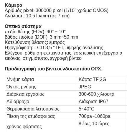
Κάμερα
Αριθμός pixel: 300000 pixel (1/10" χρώμα CMOS)
Ανάλυση: 10,5 lp/mm (σε 7mm)
Οπτικό σύστημα
πεδίο θέσης (FOV): 90° ± 10°
βάθος πεδίου (DOF): 3 mm~50 mm
Κατεύθυνση θέασης: εμπρός
Ηχογράφηση: LCD 3,5 "TFT, υψηλής ανάλυσης
Ελέγχου: ρύθμιση φωτεινότητας, εσωτερική επεξεργασία
εικόνας, στιγμιότυπο, εγγραφή βίντεο
Προδιαγραφή του βιντεοενδοσκοπίου ΟΡΧ
:
Μνήμη κάρτα
Κάρτα TF 2G
Όγκος μνήμης
JPEG
Διάρκεια εργασίας
300-600 χιλιοστά
Αδιάβροχο
Διάκριση IP67
Θερμοκρασία λειτουργίας
5~40°C
Πίεση της ατμόσφαιρας
700pa~1060pa
8 έως 10 ώρες
χρόνος φόρτισης