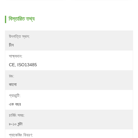
বিস্তারিত তথ্য
উৎপত্তি স্থল:
চীন
সাক্ষ্যদান:
CE, ISO13485
রঙ:
কালো
গ্যারান্টি:
এক বছর
চার্জিং সময়:
৮-১০ ঘন্টা
প্যাকেজিং বিবরণ: