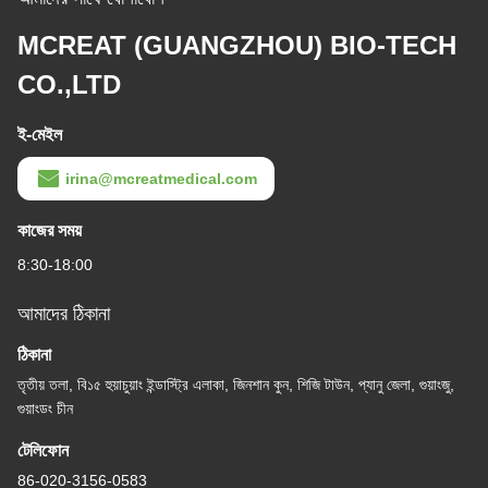
MCREAT (GUANGZHOU) BIO-TECH
CO.,LTD
ই-মেইল
irina@mcreatmedical.com
কাজের সময়
8:30-18:00
আমাদের ঠিকানা
ঠিকানা
তৃতীয় তলা, বি১৫ হুয়াচুয়াং ইন্ডাস্ট্রি এলাকা, জিনশান কুন, শিজি টাউন, প্যানু জেলা, গুয়াংজু,
গুয়াংডং চীন
টেলিফোন
86-020-3156-0583