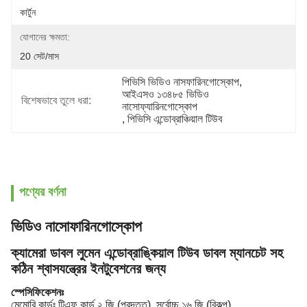
কার্টুন
যোগানের ক্ষমতা:
20 সেট/মাস
পিভিসি ভিডিও নাসফারিনগোস্কোপ
, 
আইএসও ১৩৪৮৫ ভিডিও 
বিশেষভাবে তুলে ধরা:
নাসোফ্যারিনগোস্কোপ
, 
পিভিসি এন্ডোব্রাঞ্চিয়াল টিউব
পণ্যের বর্ণনা
ভিডিও নাসোফারিনগোস্কোপ
ক্যামেরা ডাবল লুমেন এন্ডোব্রাঙ্কিয়াল টিউব ডাবল ম্যানচেট সহ
কঠিন শ্বাসযন্ত্রের ইনটুবেশনের জন্য
স্পেসিফিকেশনঃ
মেমোরি কার্ডঃ টিএফ কার্ড ২ জি (প্রদত্ত), সর্বোচ্চ ১৬ জি (বিকল্প)