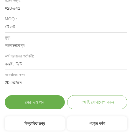
মডেল নম্বর:
#28-#41
MOQ.:
১টি সেট
মূল্য:
আলোচনাযোগ্য
অর্থ প্রদানের শর্তাবলী:
এল/সি, টি/টি
সরবরাহের ক্ষমতা:
20 সেট/মাস
সেরা দাম পান
এখনই যোগাযোগ করুন
বিস্তারিত তথ্য
পণ্যের বর্ণনা