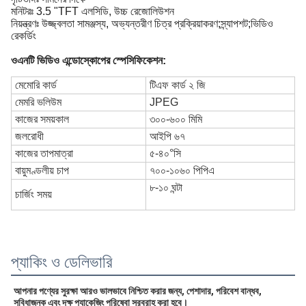
মনিটরঃ 3.5 "TFT এলসিডি, উচ্চ রেজোলিউশন
নিয়ন্ত্রণঃ উজ্জ্বলতা সামঞ্জস্য, অভ্যন্তরীণ চিত্র প্রক্রিয়াকরণ;স্ন্যাপশট;ভিডিও
রেকর্ডিং
ওএনটি ভিডিও এন্ডোস্কোপের স্পেসিফিকেশন
:
মেমোরি কার্ড
টিএফ কার্ড ২ জি
মেমরি ভলিউম
JPEG
কাজের সময়কাল
৩০০-৬০০ মিমি
জলরোধী
আইপি ৬৭
কাজের তাপমাত্রা
৫-৪০°সি
বায়ুমণ্ডলীয় চাপ
৭০০-১০৬০ পিপিএ
৮-১০ ঘন্টা
চার্জিং সময়
প্যাকিং ও ডেলিভারি
আপনার পণ্যের সুরক্ষা আরও ভালভাবে নিশ্চিত করার জন্য, পেশাদার, পরিবেশ বান্ধব, 
সুবিধাজনক এবং দক্ষ প্যাকেজিং পরিষেবা সরবরাহ করা হবে।