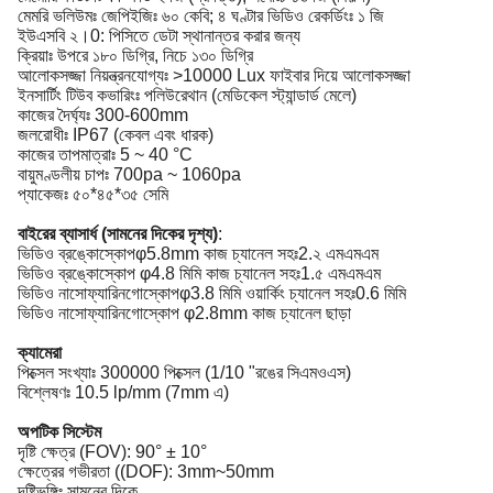
মেমরি ভলিউমঃ জেপিইজিঃ ৬০ কেবি; ৪ ঘণ্টার ভিডিও রেকর্ডিংঃ ১ জি
ইউএসবি ২।0: পিসিতে ডেটা স্থানান্তর করার জন্য
ক্রিয়াঃ উপরে ১৮০ ডিগ্রি, নিচে ১৩০ ডিগ্রি
আলোকসজ্জা নিয়ন্ত্রনযোগ্যঃ >10000 Lux ফাইবার দিয়ে আলোকসজ্জা
ইনসার্টিং টিউব কভারিংঃ পলিউরেথান (মেডিকেল স্ট্যান্ডার্ড মেলে)
কাজের দৈর্ঘ্যঃ 300-600mm
জলরোধীঃ IP67 (কেবল এবং ধারক)
কাজের তাপমাত্রাঃ 5 ~ 40 °C
বায়ুমণ্ডলীয় চাপঃ 700pa ~ 1060pa
প্যাকেজঃ ৫০*৪৫*৩৫ সেমি
বাইরের ব্যাসার্ধ (সামনের দিকের দৃশ্য)
:
ভিডিও ব্রঙ্কোস্কোপφ5.8mm কাজ চ্যানেল সহঃ2.২ এমএমএম
ভিডিও ব্রঙ্কোস্কোপ φ4.8 মিমি কাজ চ্যানেল সহঃ1.৫ এমএমএম
ভিডিও নাসোফ্যারিনগোস্কোপφ3.8 মিমি ওয়ার্কিং চ্যানেল সহঃ0.6 মিমি
ভিডিও নাসোফ্যারিনগোস্কোপ φ2.8mm কাজ চ্যানেল ছাড়া
ক্যামেরা
পিক্সেল সংখ্যাঃ 300000 পিক্সেল (1/10 "রঙের সিএমওএস)
বিশ্লেষণঃ 10.5 lp/mm (7mm এ)
অপটিক সিস্টেম
দৃষ্টি ক্ষেত্র (FOV): 90° ± 10°
ক্ষেত্রের গভীরতা ((DOF): 3mm~50mm
দৃষ্টিভঙ্গিঃ সামনের দিকে