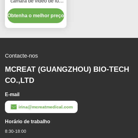
câmara de vídeo de luz
de PVC descartável para
Obtenha o melhor preço
adultos
Contacte-nos
MCREAT (GUANGZHOU) BIO-TECH
CO.,LTD
E-mail
irina@mcreatmedical.com
Horário de trabalho
8:30-18:00