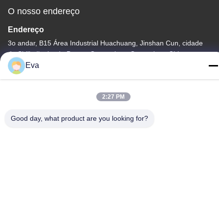
O nosso endereço
Endereço
3o andar, B15 Área Industrial Huachuang, Jinshan Cun, cidade
de Shiji, distrito de Panyu, Guangzhou, Guangdong China
Eva
Telefone
86-020-3156-0583
2:27 PM
Good day, what product are you looking for?
China Boa Qualidade Sistema de sucção fechado Fornecedor.
Copyright © -2026 MCREAT (GUANGZHOU) BIO-TECH CO.,LTD
Todos os direitos reservados.
Política de Privacidade
|
Mapa do Site