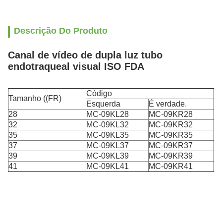
Descrição Do Produto
Canal de vídeo de dupla luz tubo
endotraqueal visual ISO FDA
Código
Tamanho ((FR)
Esquerda
É verdade.
28
MC-09KL28
MC-09KR28
32
MC-09KL32
MC-09KR32
35
MC-09KL35
MC-09KR35
37
MC-09KL37
MC-09KR37
39
MC-09KL39
MC-09KR39
41
MC-09KL41
MC-09KR41