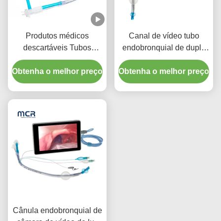
Produtos médicos
Canal de vídeo tubo
descartáveis Tubos
endobronquial de dupla
endotraqueais duplos de
luz sem câmera
Obtenha o melhor preço
lúmen com manguito
Obtenha o melhor preço
micro-finho de PU
Cânula endobronquial de