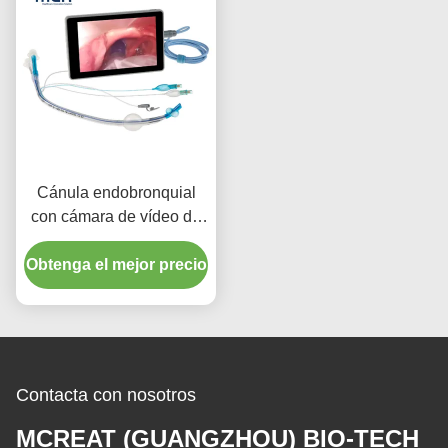
Cánula endobronquial
con cámara de vídeo de
luz de PVC desechable
Obtenga el mejor precio
para adultos
Contacta con nosotros
MCREAT (GUANGZHOU) BIO-TECH