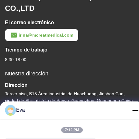
CO.,LTD
El correo electrónico
irina@mcreatmedical.com
Tiempo de trabajo
8:30-18:00
Nuestra dirección
Dirección
Tercer piso, B15 Área industrial de Huachuang, Jinshan Cun,
ciudad de Shiji, distrito de Panyu, Guangzhou, Guangdong China
Eva
Teléfono
86-020-3156-0583
7:12 PM