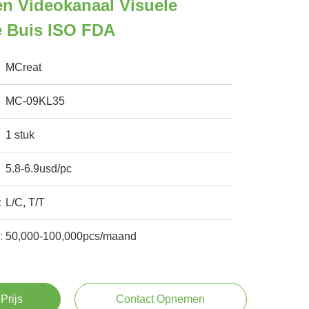
n Videokanaal Visuele
e Buis ISO FDA
MCreat
MC-09KL35
1 stuk
5.8-6.9usd/pc
:
L/C, T/T
:
50,000-100,000pcs/maand
Prijs
Contact Opnemen