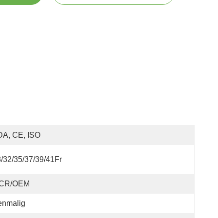
DA, CE, ISO
/32/35/37/39/41Fr
CR/OEM
enmalig