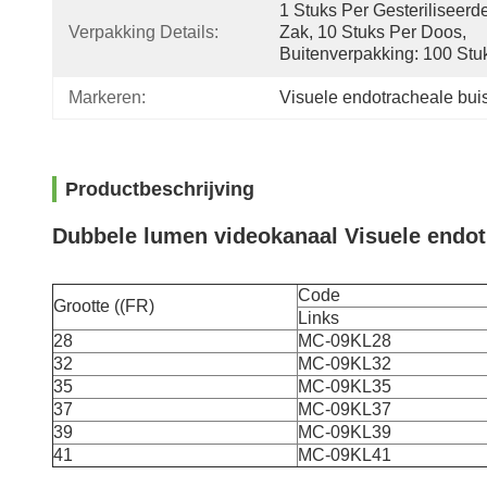
1 Stuks Per Gesteriliseerde
Verpakking Details:
Zak, 10 Stuks Per Doos, 
Buitenverpakking: 100 Stu
Markeren:
Visuele endotracheale bui
Productbeschrijving
Dubbele lumen videokanaal Visuele endot
Code
Grootte ((FR)
Links
28
MC-09KL28
32
MC-09KL32
35
MC-09KL35
37
MC-09KL37
39
MC-09KL39
41
MC-09KL41