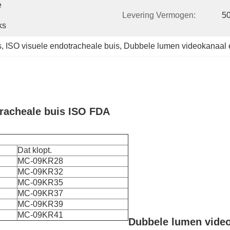
 
Levering Vermogen:
5
ks
s
, 
ISO visuele endotracheale buis
, 
Dubbele lumen videokanaal 
racheale buis ISO FDA
Dat klopt.
MC-09KR28
MC-09KR32
MC-09KR35
MC-09KR37
MC-09KR39
MC-09KR41
Dubbele lumen video