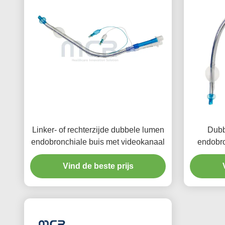
Linker- of rechterzijde dubbele lumen
Dubb
endobronchiale buis met videokanaal
endobro
Vind de beste prijs