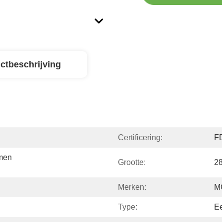
ctbeschrijving
Certificering:
F
men 
Grootte:
28
Merken:
M
Type:
E