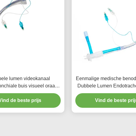
ele lumen videokanaal
Eenmalige medische beno
nchiale buis visueel oraal
Dubbele Lumen Endotrache
PVC plain
met PU micro-dunne ma
Vind de beste prijs
Vind de beste prij