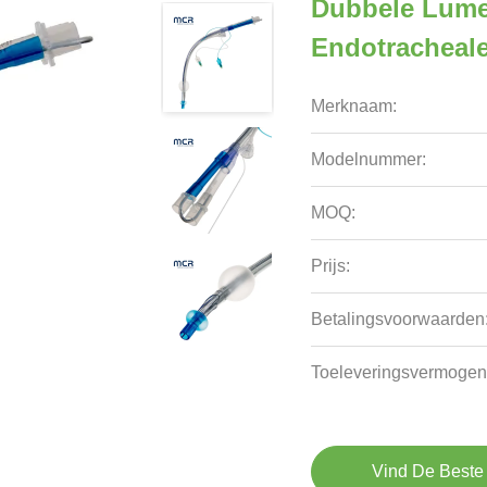
Dubbele Lume
Endotracheal
Merknaam:
Modelnummer:
MOQ:
Prijs:
Betalingsvoorwaarden
Toeleveringsvermogen
Vind De Beste 