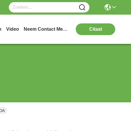
n
Video
Neem Contact Met Ons Op
Citaat
FDA