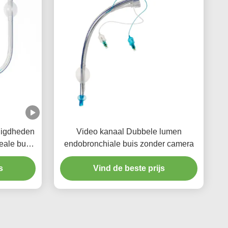
digdheden
Video kanaal Dubbele lumen
ale buis
endobronchiale buis zonder camera
nchet
s
Vind de beste prijs