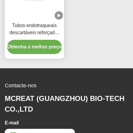
Tubos endotraqueais
descartáveis reforçados
com porta de sucção
Obtenha o melhor preço
micro-finamente
algemada em PU
Contacte-nos
MCREAT (GUANGZHOU) BIO-TECH
CO.,LTD
E-mail