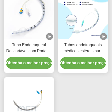
Tubo Endotraqueal
Tubos endotraqueais
Descartável com Porta de
médicos estéreis para
Sucção - PVC
todos os tamanhos com
Obtenha o melhor preço
Transparente Livre de
Obtenha o melhor preço
ISO CE
DEHP para Garantia de
Qualidade de Cinco Anos