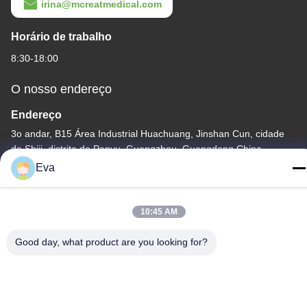
irina@mcreatmedical.com
Horário de trabalho
8:30-18:00
O nosso endereço
Endereço
3o andar, B15 Área Industrial Huachuang, Jinshan Cun, cidade
de Shiji, distrito de Panyu, Guangzhou, Guangdong China
Eva
Telefone
86-020-3156-0583
10:45 AM
Good day, what product are you looking for?
China Boa Qualidade Sistema de sucção fechado Fornecedor.
Copyright © -2026 MCREAT (GUANGZHOU) BIO-TECH CO.,LTD