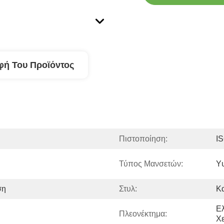
φή Του Προϊόντος
Πιστοποίηση:
I
Τύπος Μανσετών:
Υ
ση
Στυλ:
Κ
Ελ
Πλεονέκτημα:
Χ