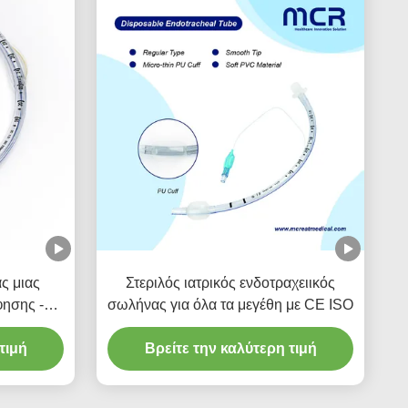
ς μιας
Στεριλός ιατρικός ενδοτραχειικός
ησης -
σωλήνας για όλα τα μεγέθη με CE ISO
ια Πέντε
ητας
τιμή
Βρείτε την καλύτερη τιμή