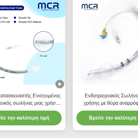
 κατασκευαστής Ενισχυμένος
Ενδοτραχειακός Σωλήνα
ειικός σωλήνας μιας χρήσης
χρήσης με θύρα αναρρόφ
χωρίς DEHP
DEHP Free Διαφανές PVC γ
ίτε την καλύτερη τιμή
Χρόνια Εγγύηση Ποιότ
Βρείτε την καλύτερη 