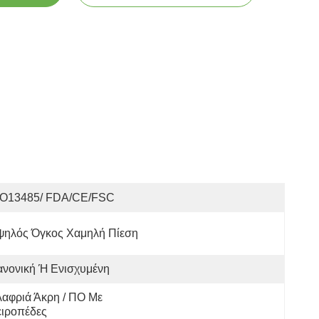
SO13485/ FDA/CE/FSC
ψηλός Όγκος Χαμηλή Πίεση
ανονική Ή Ενισχυμένη
αφριά Άκρη / ΠΟ Με 
ειροπέδες