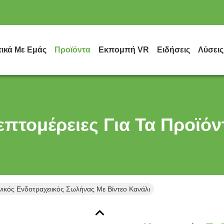
τικά Με Εμάς
Προϊόντα
Εκπομπή VR
Ειδήσεις
Λύσεις
επτομέρειες Για Τα Προϊόν
ικός Ενδοτραχειικός Σωλήνας Με Βίντεο Κανάλι