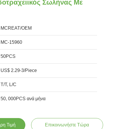
δοτραχειικός Σωλήνας Με
MCREAT/OEM
MC-15960
50PCS
US$ 2.29-3/Piece
T/T, L/C
50, 000PCS ανά μήνα
ερη Τιμή
Επικοινωνήστε Τώρα