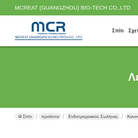
MCREAT (GUANGZHOU) BIO-TECH CO.,LTD
Σπίτι
Σχε
Λ
Σπίτι
προϊόντα
Ενδοτραχειακός Σωλήνας
Κανον