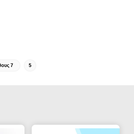
θους 7
5