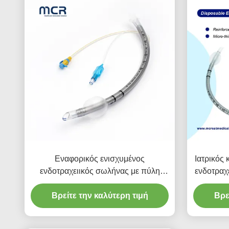
Εναφορικός ενισχυμένος
Ιατρικός
ενδοτραχειικός σωλήνας με πύλη
ενδοτραχ
αναρρόφησης για την πρόληψη της
Βρείτε την καλύτερη τιμή
VAP
Βρε