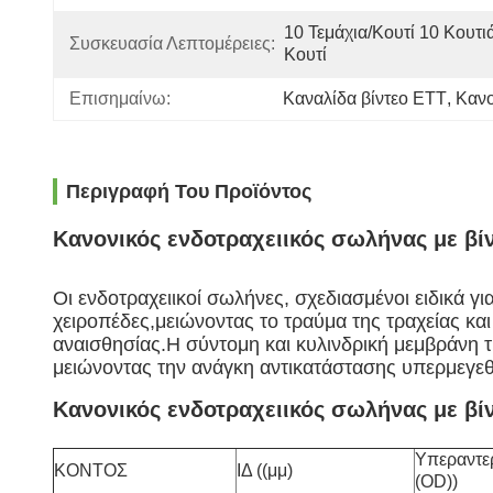
10 Τεμάχια/κουτί 10 Κουτιά
Συσκευασία Λεπτομέρειες:
Κουτί
Επισημαίνω:
Καναλίδα βίντεο ETT
, 
Κανο
Περιγραφή Του Προϊόντος
Κανονικός ενδοτραχειικός σωλήνας με βίν
Οι ενδοτραχειικοί σωλήνες, σχεδιασμένοι ειδικά 
χειροπέδες,μειώνοντας το τραύμα της τραχείας κ
αναισθησίας.
Η σύντομη και κυλινδρική μεμβράνη τ
μειώνοντας την ανάγκη αντικατάστασης υπερμεγε
Κανονικός ενδοτραχειικός σωλήνας με βίν
Υπεραντε
ΚΟΝΤΟΣ
ΙΔ ((μμ)
(OD))