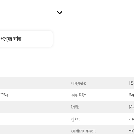
পণ্যের বর্ণনা
সাক্ষ্যদান:
I
ল টিউব
কাফ টাইপ:
উচ
শৈলী:
নিয
সুবিধা:
নর
যোগানের ক্ষমতা:
প্