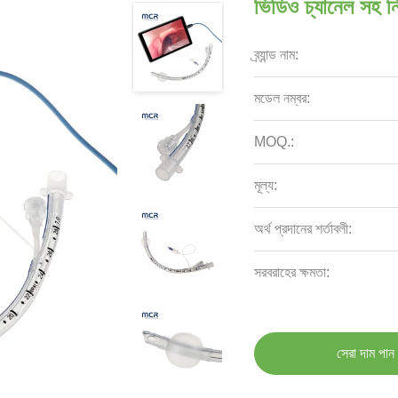
ভিডিও চ্যানেল সহ নিয
ব্র্যান্ড নাম:
মডেল নম্বর:
MOQ.:
মূল্য:
অর্থ প্রদানের শর্তাবলী:
সরবরাহের ক্ষমতা:
সেরা দাম পান