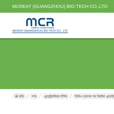
MCREAT (GUANGZHOU) BIO-TECH CO.,LTD
বাড়ি
পণ্য
এন্ডোট্র্যাকিয়াল টিউব
ভিডিও চ্যানেল সহ নিয়মিত এন্ডোট্