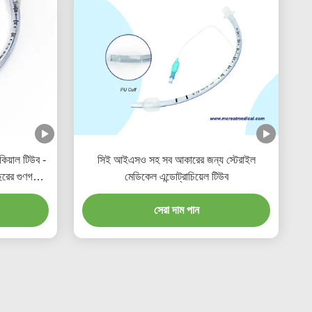
কিয়াল টিউব -
সিই আইএসও সহ সব আকারের জন্য স্টেরাইল
রের গুণগত
মেডিকেল এন্ডোট্রাচিয়েল টিউব
সেরা দাম পান