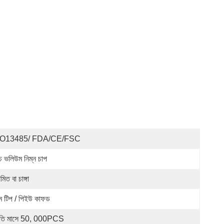
SO13485/ FDA/CE/FSC
্চ ভলিউম নিম্ন চাপ
়মিত বা চাঙ্গা
ম টিপ / পিইউ কাফড
রতি মাসে 50, 000PCS