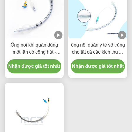
Ống nội khí quản dùng
ống nội quản y tế vô trùng
một lần có cổng hút -
cho tất cả các kích thước
PVC trong suốt không
với CE ISO
Nhận được giá tốt nhất
DEHP, bảo hành chất
Nhận được giá tốt nhất
lượng năm năm