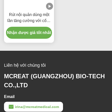
Rút nội quản dùng một
lần tăng cường với cổng
hút Micro Thin PU cuffed
Nhận được giá tốt nhất
Liên hệ với chúng tôi
MCREAT (GUANGZHOU) BIO-TECH
CO.,LTD
Email
irina@mcreatmedical.com