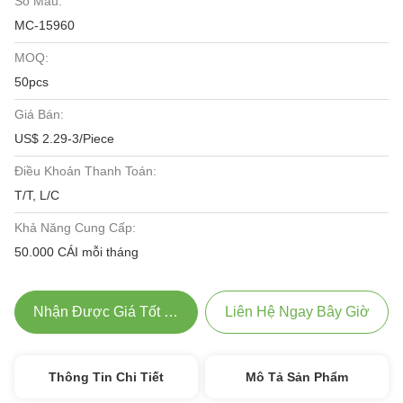
Số Mẫu:
MC-15960
MOQ:
50pcs
Giá Bán:
US$ 2.29-3/Piece
Điều Khoản Thanh Toán:
T/T, L/C
Khả Năng Cung Cấp:
50.000 CÁI mỗi tháng
Nhận Được Giá Tốt Nhất
Liên Hệ Ngay Bây Giờ
Thông Tin Chi Tiết
Mô Tả Sản Phẩm