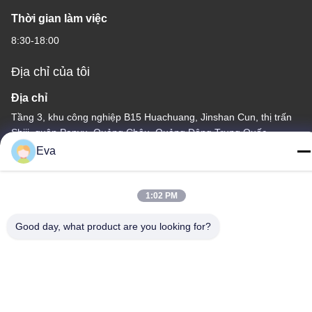
Thời gian làm việc
8:30-18:00
Địa chỉ của tôi
Địa chỉ
Tầng 3, khu công nghiệp B15 Huachuang, Jinshan Cun, thị trấn
Shiji, quận Panyu, Quảng Châu, Quảng Đông Trung Quốc
Eva
Điện thoại
86-020-3156-0583
1:02 PM
Good day, what product are you looking for?
Trung Quốc Chất lượng tốt Hệ thống hút kín Nhà cung cấp. -2026
MCREAT (GUANGZHOU) BIO-TECH CO.,LTD Tất cả các quyền
được bảo lưu.
Chính sách bảo mật
|
Sơ đồ trang web