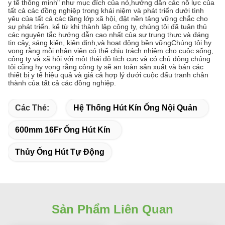
y tế thông minh" như mục đích của nó,hướng dẫn các nỗ lực của
tất cả các đồng nghiệp trong khái niệm và phát triển dưới tình
yêu của tất cả các tầng lớp xã hội, đặt nền tảng vững chắc cho
sự phát triển. kể từ khi thành lập công ty, chúng tôi đã tuân thủ
các nguyên tắc hướng dẫn cao nhất của sự trung thực và đáng
tin cậy, sáng kiến, kiên định,và hoạt động bền vữngChúng tôi hy
vọng rằng mỗi nhân viên có thể chịu trách nhiệm cho cuộc sống,
công ty và xã hội với một thái độ tích cực và có chủ động.chúng
tôi cũng hy vọng rằng công ty sẽ an toàn sản xuất và bán các
thiết bị y tế hiệu quả và giá cả hợp lý dưới cuộc đấu tranh chân
thành của tất cả các đồng nghiệp.
Các Thẻ:
Hệ Thống Hút Kín Ống Nội Quản
600mm 16Fr Ống Hút Kín
Thủy Ống Hút Tự Động
Sản Phẩm Liên Quan