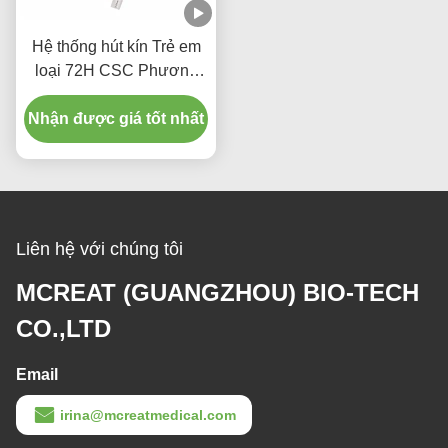
Hệ thống hút kín Trẻ em
loại 72H CSC Phương
tiện y tế dùng một lần
Nhận được giá tốt nhất
Liên hệ với chúng tôi
MCREAT (GUANGZHOU) BIO-TECH
CO.,LTD
Email
irina@mcreatmedical.com