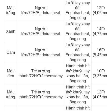
Lưỡi tay xoay
Màu
Người
đôi
12Fr
trắng
lớn/72H/Endotracheal
Endotracheal,
(4,05mm)
ống cong
Lưỡi tay xoay
Người
đôi
14Fr
Xanh
lớn/72H/Endotracheal
Endotracheal,
(4,75mm)
ống cong
Lưỡi tay xoay
Người
đôi
16Fr
Cam
lớn/72H/Endotracheal
Endotracheal,
(5.45mm)
ống cong
Hành trình hít
Màu
Trẻ trưởng
thở khuỷu tay
10Fr
đen
thành/72H/Trácheostomy
xoay hai lần,
(3,35mm)
ống cong
Hành trình hít
Màu
Trẻ trưởng
thở khuỷu tay
12Fr
trắng
thành/72H/Trácheostomy
xoay hai lần,
(4,05mm)
ống cong
Hành trình hít