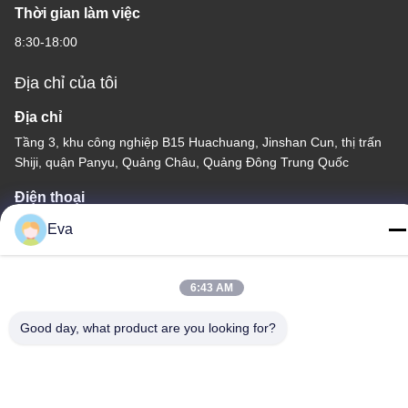
Thời gian làm việc
8:30-18:00
Địa chỉ của tôi
Địa chỉ
Tầng 3, khu công nghiệp B15 Huachuang, Jinshan Cun, thị trấn
Shiji, quận Panyu, Quảng Châu, Quảng Đông Trung Quốc
Điện thoại
86-020-3156-0583
Eva
6:43 AM
Good day, what product are you looking for?
Trung Quốc Chất lượng tốt Hệ thống hút kín Nhà cung cấp. -2026
MCREAT (GUANGZHOU) BIO-TECH CO.,LTD Tất cả các quyền
được bảo lưu.
Chính sách bảo mật
|
Sơ đồ trang web