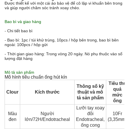
Được thiết kế với một cái áo bảo vệ để cô lập vi khuẩn bên trong
và giúp người chăm sóc tránh xoay chéo.
Bao bì và giao hàng
- Chi tiết bao bì
- Bao bì: 1pc / túi khử trùng, 10pcs / hộp bên trong, bao bì bên
ngoài: 100pcs / hộp gửi
- Thời gian giao hàng: Trong vòng 20 ngày. Nó phụ thuộc vào số
lượng đặt hàng
Mô tả sản phẩm
Mô hình tiêu chuẩn ống hút kín
Tiêu thụ
Thông số kỹ
quá
Clour
Kích thước
thuật và mô
mức
tả sản phẩm
ống
Lưỡi tay xoay
Màu
Người
đôi
10Fr
đen
lớn/72H/Endotracheal
Endotracheal,
(3,35mm)
ống cong