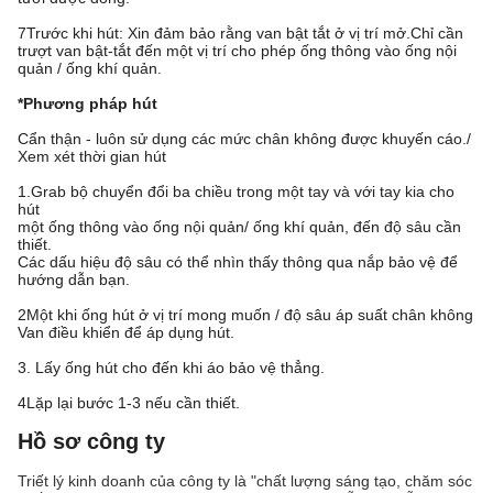
7Trước khi hút: Xin đảm bảo rằng van bật tắt ở vị trí mở.Chỉ cần
trượt van bật-tắt đến một vị trí cho phép ống thông vào ống nội
quản / ống khí quản.
*Phương pháp hút
Cẩn thận - luôn sử dụng các mức chân không được khuyến cáo./
Xem xét thời gian hút
1.Grab bộ chuyển đổi ba chiều trong một tay và với tay kia cho
hút
một ống thông vào ống nội quản/ ống khí quản, đến độ sâu cần
thiết.
Các dấu hiệu độ sâu có thể nhìn thấy thông qua nắp bảo vệ để
hướng dẫn bạn.
2Một khi ống hút ở vị trí mong muốn / độ sâu áp suất chân không
Van điều khiển để áp dụng hút.
3. Lấy ống hút cho đến khi áo bảo vệ thẳng.
4Lặp lại bước 1-3 nếu cần thiết.
Hồ sơ công ty
Triết lý kinh doanh của công ty là "chất lượng sáng tạo, chăm sóc