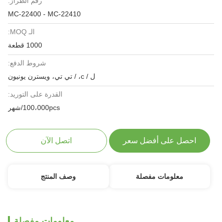
رقم الطراز:
MC-22400 - MC-22410
الـ MOQ:
1000 قطعة
شروط الدفع:
ل / c، / تي تي، ويسترن يونيون
القدرة على التوريد:
100،000pcs/شهر
احصل على أفضل سعر
اتصل الآن
معلومات مفصلة
وصف المنتج
معلومات مفصلة