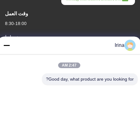
وقت العمل
8:30-18:00
عنواننا
Irina
العنوان
الطابق الثالث، B15 منطقة هواشوانغ الصناعية، جينشان كون، مدينة
شيجي، منطقة بانيو، قوانغتشو، قوانغدونغ الصين
2:47 AM
الهاتف
Good day, what product are you looking for?
86-020-3156-0583
الصين جودة جيدة نظام شفط مغلق المورد. حقوق الطبع والنشر ©
-2026 MCREAT (GUANGZHOU) BIO-TECH CO.,LTD جميع الحقوق
محفوظة