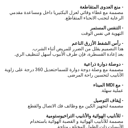
- منع العدوى المتقاطعة
مصممة مع غطاء وقائي لعزل البكتيريا داخل ومساعدة مقدمي
الرعاية لتجنب الانحناء المتقاطع.
- التنفس المستمر
التهوية في نفس الوقت
- رأس الشفط الأزرق الناعم
هذا التصميم يقلل من الضرر للمريض أثناء الشرب.
بعد إعادة القسطرة، فإن طرف الأنبوب أسهل لتنظيف الري.
- د
وصلة دوارة ذراعية
تعديل 360 درجة على زاوية
مصممة مع وصلة دوجة دوارة للسماح
الأنابيب لتحسين راحة المرضى.
- مع MDI الميناء
.
عملية سهلة
- إيقاف التوصيل
مصممة لتجهيز الكين مع وظائف فك الاتصال والقطع
- للأنابيب الهوائية والأنابيب التراخيوستومية
مصممة للأنابيب الهوائية و القصبة الهوائية باستخدام
الأنبوبات ذات الطول المختلف متاحة