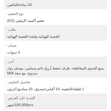
24 ساعة/للبالغين
نوع التعقيم:
تعقيم أكسيد الإيثيلين (EO)
طلب:
القصبة الهوائية وفتحة القصبة الهوائية
ضمان:
5 سنوات
أبرز:
يمنع العدوى المتقاطعة، طرف شفط أزرق ناعم وسلس، موصل دوار 
مزدوج، مع منفذ MDI
تفاصيل التغليف:
1 قطعة/الحقيبة، 10 أكياس/صندوق، 10 صناديق/كرتون
القدرة على العرض:
100،000pcs/شهر