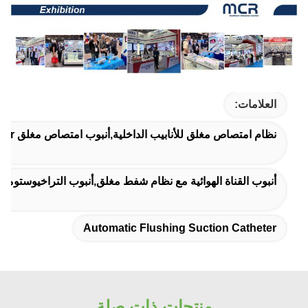
العلامات:
نظام امتصاص مغلق للأنابيب الداخلية,أنبوب امتصاص مغلق 600mm 16Fr,قسطرة شفط المستنشاق التلقائي
أنبوب القناة الهوائية مع نظام شفط مغلق,أنبوب التراخيوستومي ذو الضوء الواحد مع 
Automatic Flushing Suction Catheter
منتجات ذات صلة