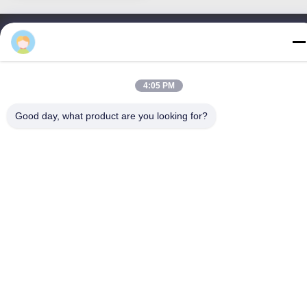
Nhận được giá tốt nhất
4:05 PM
Liên hệ với chúng tôi
Good day, what product are you looking for?
MCREAT (GUANGZHOU) BIO-TECH
CO.,LTD
Email
irina@mcreatmedical.com
Thời gian làm việc
8:30-18:00
Địa chỉ của tôi