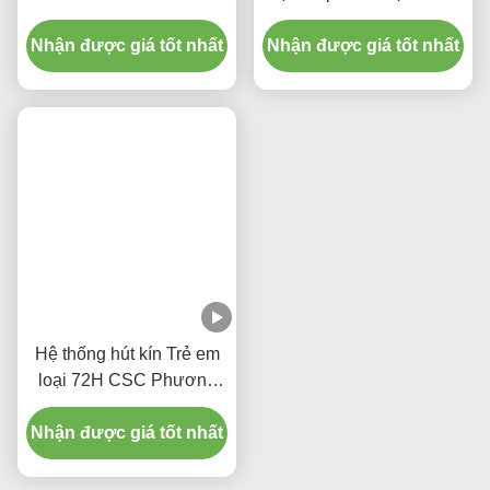
24H Thủy ống hút kín cho
Hệ thống hút kín dùng
trẻ em với ba đầu nối Y-
một lần phẫu thuật Trẻ sơ
Piece
sinh / Nhi khoa - khuỷu
Nhận được giá tốt nhất
Nhận được giá tốt nhất
tay
Hệ thống hút kín Trẻ em
loại 72H CSC Phương
tiện y tế dùng một lần