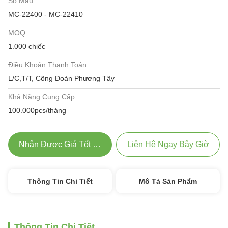
Số Mẫu:
MC-22400 - MC-22410
MOQ:
1.000 chiếc
Điều Khoản Thanh Toán:
L/C,T/T, Công Đoàn Phương Tây
Khả Năng Cung Cấp:
100.000pcs/tháng
Nhận Được Giá Tốt Nhất
Liên Hệ Ngay Bây Giờ
Thông Tin Chi Tiết
Mô Tả Sản Phẩm
Thông Tin Chi Tiết