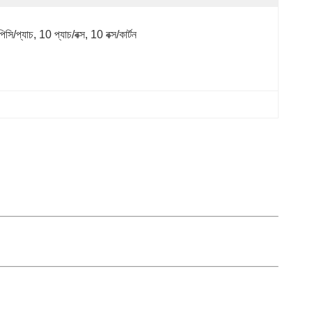
িসি/প্যাচ, 10 প্যাচ/বক্স, 10 বক্স/কার্টন