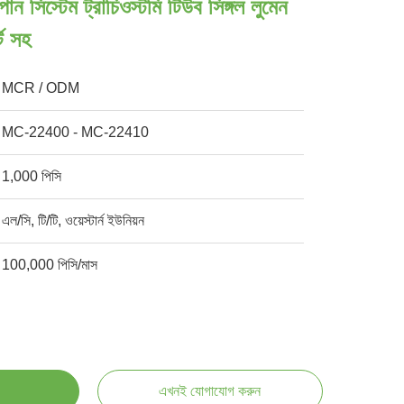
পান সিস্টেম ট্রাচিওস্টমি টিউব সিঙ্গল লুমেন
ট সহ
MCR / ODM
MC-22400 - MC-22410
1,000 পিসি
এল/সি, টি/টি, ওয়েস্টার্ন ইউনিয়ন
100,000 পিসি/মাস
এখনই যোগাযোগ করুন