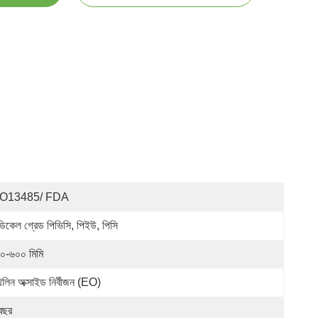
SO13485/ FDA
ডিকেল গ্রেড পিভিসি, পিইউ, পিসি
০-৬০০ মিমি
িলিন অক্সাইড নির্বীজন (EO)
বছর