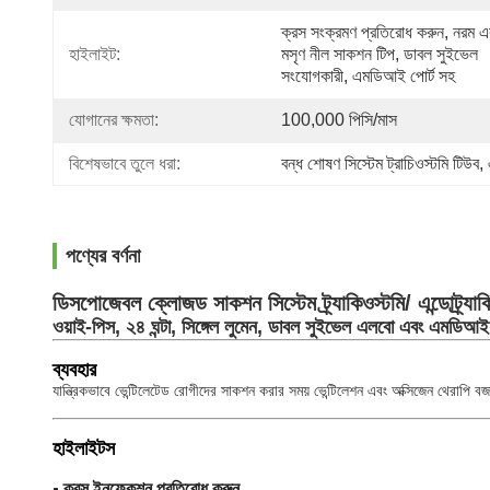
ক্রস সংক্রমণ প্রতিরোধ করুন, নরম এব
হাইলাইট:
মসৃণ নীল সাকশন টিপ, ডাবল সুইভেল 
সংযোগকারী, এমডিআই পোর্ট সহ
যোগানের ক্ষমতা:
100,000 পিসি/মাস
বিশেষভাবে তুলে ধরা:
বন্ধ শোষণ সিস্টেম ট্রাচিওস্টমি টিউব
, 
পণ্যের বর্ণনা
ডিসপোজেবল ক্লোজড সাকশন সিস্টেম ট্র্যাকিওস্টমি/ এন্ডোট্র্যাক
ওয়াই-পিস, ২৪ ঘন্টা, সিঙ্গেল লুমেন, ডাবল সুইভেল এলবো এবং এমডিআই 
ব্যবহার
যান্ত্রিকভাবে ভেন্টিলেটেড রোগীদের সাকশন করার সময় ভেন্টিলেশন এবং অক্সিজেন থেরাপি বজ
হাইলাইটস
- ক্রস ইনফেকশন প্রতিরোধ করুন