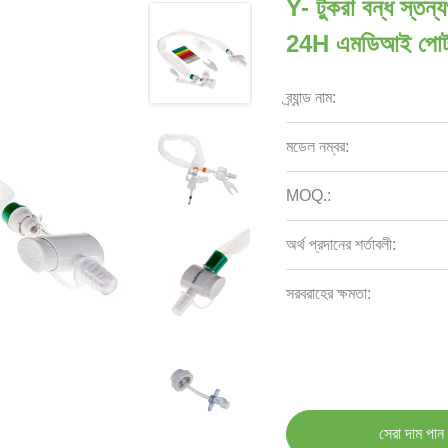
Y- টুকরা বন্ধ স্তন্য
24H এমডিআই পোর্
ব্র্যান্ড নাম:
মডেল নম্বর:
MOQ.:
অর্থ প্রদানের শর্তাবলী:
সরবরাহের ক্ষমতা:
সেরা দাম পান