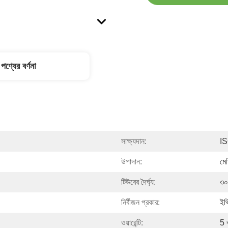
পণ্যের বর্ণনা
সাক্ষ্যদান:
I
উপাদান:
মে
টিউবের দৈর্ঘ্য:
৩০
নির্বীজন প্রকার:
ইথ
ওয়ারেন্টি:
5 