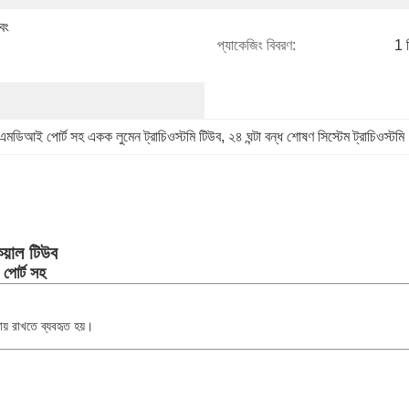
ং 
প্যাকেজিং বিবরণ:
1 প
এমডিআই পোর্ট সহ একক লুমেন ট্রাচিওস্টমি টিউব
, 
২৪ ঘন্টা বন্ধ শোষণ সিস্টেম ট্রাচিওস্টমি
িয়াল টিউব
পোর্ট সহ
ায় রাখতে ব্যবহৃত হয়।