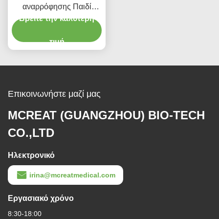
τύπου 72H CSC Ενιαία
Βρείτε την καλύτερη
ιατρική προμήθεια
τιμή
Επικοινωνήστε μαζί μας
MCREAT (GUANGZHOU) BIO-TECH
CO.,LTD
7:35 AM
Ηλεκτρονικό
Good day, what product are you looking for?
irina@mcreatmedical.com
Εργασιακό χρόνο
8:30-18:00
Η διεύθυνσή μας