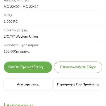
Αριθμός Μοντέλου:
MC-22400 - MC-22410
MOQ:
1.000 PC
Όροι Πληρωμής:
L/C,T/T,Western Union
Ικανότητα Εφοδιασμού:
100.000pcs/μήνα
Βρείτε Την Καλύτερη Τιμή
Επικοινωνήστε Τώρα
Λεπτομέρειες
Περιγραφή Του Προϊόντος
Λεπτομέρειες