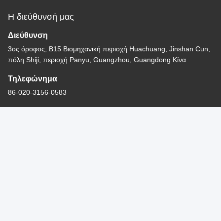
Διεύθυνση
3ος όροφος, Β15 Βιομηχανική περιοχή Huachuang, Jinshan Cun,
πόλη Shiji, περιοχή Panyu, Guangzhou, Guangdong Κίνα
Τηλεφώνημα
86-020-3156-0583
Κίνα Καλή ποιότητα Κλειστό σύστημα αναρρόφησης
Προμηθευτής. -2026 MCREAT (GUANGZHOU) BIO-TECH
Photo
CO.,LTD Όλα τα δικαιώματα διατηρούνται.
Πολιτική απορρήτου
|
Sitemap
Video Call
Audio Call