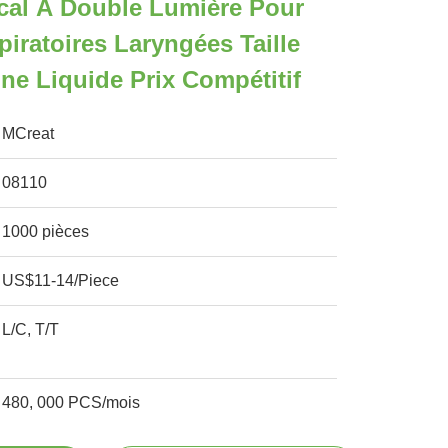
cal À Double Lumière Pour
piratoires Laryngées Taille
one Liquide Prix Compétitif
MCreat
08110
1000 pièces
US$11-14/Piece
L/C, T/T
480, 000 PCS/mois