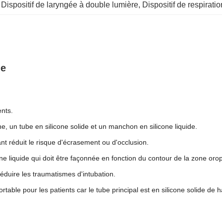
 
Dispositif de laryngée à double lumière
, 
Dispositif de respiratio
le
ents.
ne, un tube en silicone solide et un manchon en silicone liquide.
tant réduit le risque d'écrasement ou d'occlusion.
one liquide qui doit être façonnée en fonction du contour de la zone or
éduire les traumatismes d'intubation.
ble pour les patients car le tube principal est en silicone solide de hau