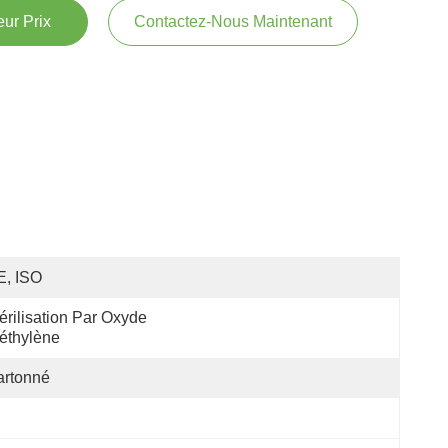
ur Prix
Contactez-Nous Maintenant
E, ISO
érilisation Par Oxyde 
éthylène
artonné