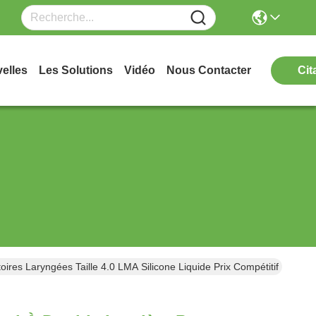
elles
Les Solutions
Vidéo
Nous Contacter
Cit
ires Laryngées Taille 4.0 LMA Silicone Liquide Prix Compétitif