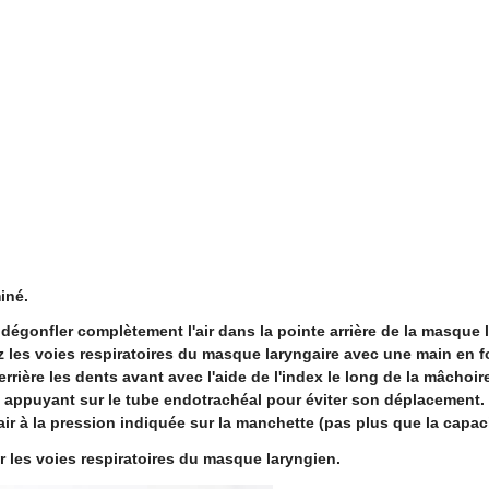
miné.
dégonfler complètement l'air dans la pointe arrière de la masque l
ez les voies respiratoires du masque laryngaire avec une main en f
errière les dents avant avec l'aide de l'index le long de la mâcho
 en appuyant sur le tube endotrachéal pour éviter son déplacement.
'air à la pression indiquée sur la manchette (pas plus que la capac
rer les voies respiratoires du masque laryngien.