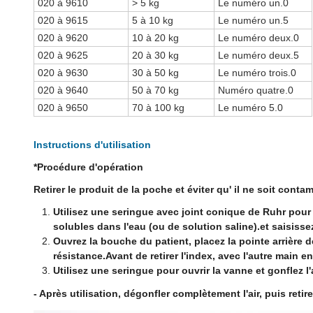
020 à 9610
> 5 kg
Le numéro un.0
020 à 9615
5 à 10 kg
Le numéro un.5
020 à 9620
10 à 20 kg
Le numéro deux.0
020 à 9625
20 à 30 kg
Le numéro deux.5
020 à 9630
30 à 50 kg
Le numéro trois.0
020 à 9640
50 à 70 kg
Numéro quatre.0
020 à 9650
70 à 100 kg
Le numéro 5.0
Instructions d'utilisation
*Procédure d'opération
Retirer le produit de la poche et éviter qu' il ne soit conta
Utilisez une seringue avec joint conique de Ruhr pour 
solubles dans l'eau (ou de solution saline).et saisiss
Ouvrez la bouche du patient, placez la pointe arrière d
résistance.Avant de retirer l'index, avec l'autre main
Utilisez une seringue pour ouvrir la vanne et gonflez l
- Après utilisation, dégonfler complètement l'air, puis reti