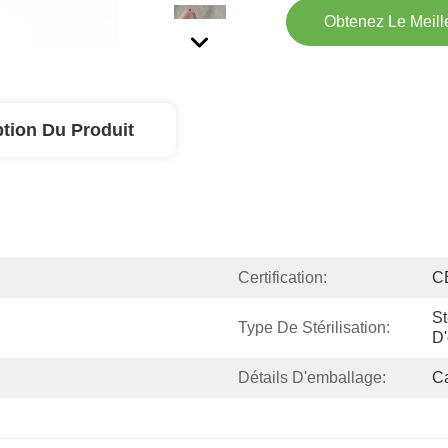
Obtenez Le Meille
ption Du Produit
Certification:
C
St
Type De Stérilisation:
D'
Détails D'emballage:
C