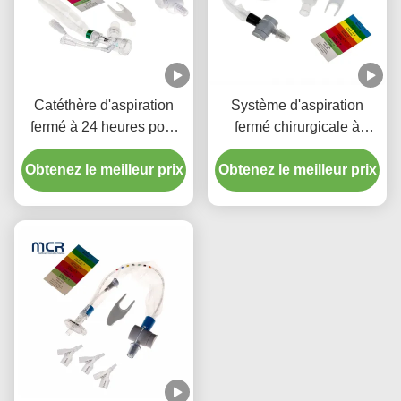
Catéthère d'aspiration
Système d'aspiration
fermé à 24 heures pour
fermé chirurgicale à
enfant avec trois
usage unique Nouveaux-
Obtenez le meilleur prix
connecteurs en pièce Y
Obtenez le meilleur prix
nés/pédiatrie-coudes