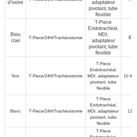
d'ivoire
adaptateur
pivotant, tube
flexible
T-Piece
Endotrachéal,
Bleu
MDI,
8 Fr
T-Piece/24H/Trachéostomie
clair
adaptateur
pivotant, tube
flexible
T-Piece
Endotrachéal,
Noir
T-Piece/24H/Trachéostomie
MDI, adaptateur
10 fra
pivotant, tube
flexible
T-Piece
Endotrachéal,
Blanc
T-Piece/24H/Trachéostomie
MDI, adaptateur
12 F
pivotant, tube
flexible
T-Piece