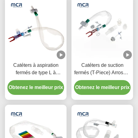
Catéters à aspiration
Catéters de suction
fermés de type L à
fermés (T-Piece) Arroseur
rinçage automatique 10 à
automatique 72H Pour
72 heures Coude pivotant
Obtenez le meilleur prix
Obtenez le meilleur prix
adulte
double pour l'hôpital