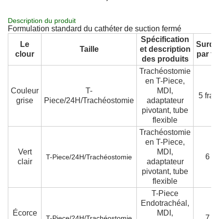
Description du produit
Formulation standard du cathéter de suction fermé
Spécification
Le
Surdo
Taille
et description
clour
par t
des produits
Trachéostomie
en T-Piece,
Couleur
T-
MDI,
5 fran
grise
Piece/24H/Trachéostomie
adaptateur
pivotant, tube
flexible
Trachéostomie
en T-Piece,
Vert
MDI,
6 Fr
T-Piece/24H/Trachéostomie
clair
adaptateur
pivotant, tube
flexible
T-Piece
Endotrachéal,
Écorce
MDI,
7 Fr
T-Piece/24H/Trachéostomie