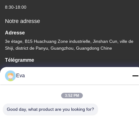
8:30-18:00
Notre adresse
Adresse
3e étage, B15 Huachuang Zone industrielle, Jinshan Cun, ville de
Shiji, district de Panyu, Guangzhou, Guangdong Chine
Télégramme
86-020-3156-0583
Eva
3:52 PM
Chine Bonne qualité Système d'aspiration fermé Le fournisseur.
Good day, what product are you looking for?
-2026 MCREAT (GUANGZHOU) BIO-TECH CO.,LTD Tous les
droits réservés.
Politique de confidentialité
|
Plan du site