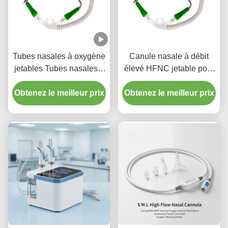
Tubes nasales à oxygène
Canule nasale à débit
jetables Tubes nasales à
élevé HFNC jetable pour
oxygène Canules
adulte et enfant
Obtenez le meilleur prix
nasales à fort débit à
Obtenez le meilleur prix
usage médical