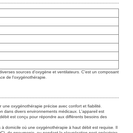
 diverses sources d'oxygène et ventilateurs. C'est un composant
ace de l'oxygénothérapie.
 une oxygénothérapie précise avec confort et fiabilité.
tion dans divers environnements médicaux. L'appareil est
aut débit est conçu pour répondre aux différents besoins des
s à domicile où une oxygénothérapie à haut débit est requise. Il
POC), de pneumonie, ou pendant la récupération post-opératoire