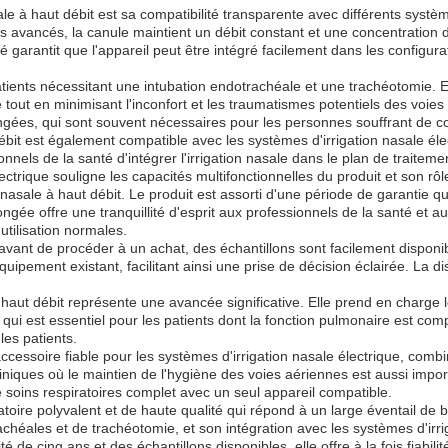
le à haut débit est sa compatibilité transparente avec différents systè
s avancés, la canule maintient un débit constant et une concentration d'
é garantit que l'appareil peut être intégré facilement dans les configur
patients nécessitant une intubation endotrachéale et une trachéotomie. 
ce tout en minimisant l'inconfort et les traumatismes potentiels des voi
ngées, qui sont souvent nécessaires pour les personnes souffrant de co
débit est également compatible avec les systèmes d'irrigation nasale éle
onnels de la santé d'intégrer l'irrigation nasale dans le plan de traitem
lectrique souligne les capacités multifonctionnelles du produit et son rôl
asale à haut débit. Le produit est assorti d'une période de garantie qua
ongée offre une tranquillité d'esprit aux professionnels de la santé et a
utilisation normales.
 avant de procéder à un achat, des échantillons sont facilement disponi
 équipement existant, facilitant ainsi une prise de décision éclairée. La 
 haut débit représente une avancée significative. Elle prend en charge
e qui est essentiel pour les patients dont la fonction pulmonaire est c
 les patients.
cessoire fiable pour les systèmes d'irrigation nasale électrique, combi
cliniques où le maintien de l'hygiène des voies aériennes est aussi imp
e soins respiratoires complet avec un seul appareil compatible.
atoire polyvalent et de haute qualité qui répond à un large éventail de
chéales et de trachéotomie, et son intégration avec les systèmes d'irrig
 de cinq ans et des échantillons disponibles, elle offre à la fois fiabil