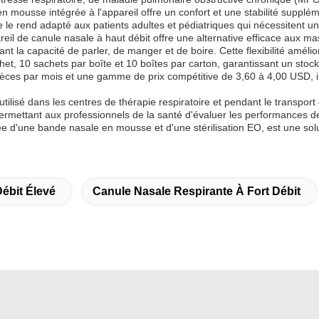
 mousse intégrée à l'appareil offre un confort et une stabilité suppléme
que le rend adapté aux patients adultes et pédiatriques qui nécessitent 
pareil de canule nasale à haut débit offre une alternative efficace aux 
 la capacité de parler, de manger et de boire. Cette flexibilité amélior
et, 10 sachets par boîte et 10 boîtes par carton, garantissant un stoc
ces par mois et une gamme de prix compétitive de 3,60 à 4,00 USD, il
utilisé dans les centres de thérapie respiratoire et pendant le transpo
permettant aux professionnels de la santé d'évaluer les performances d
d'une bande nasale en mousse et d'une stérilisation EO, est une soluti
ébit Élevé
Canule Nasale Respirante À Fort Débit