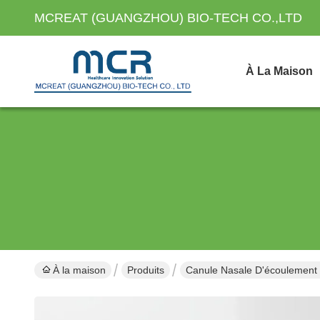
MCREAT (GUANGZHOU) BIO-TECH CO.,LTD
À La Maison
À la maison
Produits
Canule Nasale D'écoulement