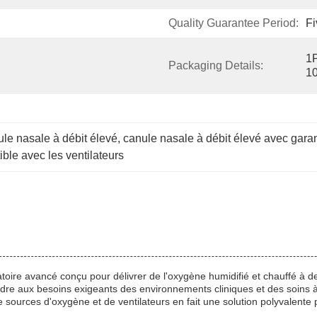
Quality Guarantee Period:
Fi
1P
Packaging Details:
10
le nasale à débit élevé
, 
canule nasale à débit élevé avec garan
le avec les ventilateurs
atoire avancé conçu pour délivrer de l'oxygène humidifié et chauffé à de
dre aux besoins exigeants des environnements cliniques et des soins à 
ources d'oxygène et de ventilateurs en fait une solution polyvalente po