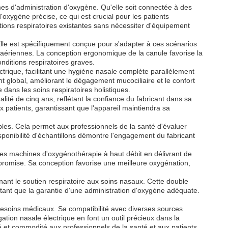
mes d'administration d'oxygène. Qu'elle soit connectée à des
oxygène précise, ce qui est crucial pour les patients
ations respiratoires existantes sans nécessiter d'équipement
Elle est spécifiquement conçue pour s'adapter à ces scénarios
es aériennes. La conception ergonomique de la canule favorise la
nditions respiratoires graves.
ctrique, facilitant une hygiène nasale complète parallèlement
ent global, améliorant le dégagement mucociliaire et le confort
e dans les soins respiratoires holistiques.
lité de cinq ans, reflétant la confiance du fabricant dans sa
ux patients, garantissant que l'appareil maintiendra sa
bles. Cela permet aux professionnels de la santé d'évaluer
disponibilité d'échantillons démontre l'engagement du fabricant
 les machines d'oxygénothérapie à haut débit en délivrant de
ompromise. Sa conception favorise une meilleure oxygénation,
nant le soutien respiratoire aux soins nasaux. Cette double
ortant que la garantie d'une administration d'oxygène adéquate.
 besoins médicaux. Sa compatibilité avec diverses sources
ation nasale électrique en font un outil précieux dans la
ité et commodité aux professionnels de la santé et aux patients.