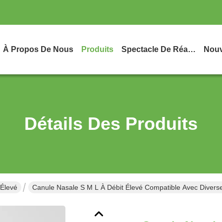
À Propos De Nous
Produits
Spectacle De Réalité Virtuelle
Nouv
Détails Des Produits
 Élevé
Canule Nasale S M L À Débit Élevé Compatible Avec Diverse