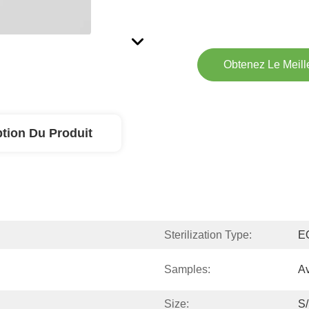
Obtenez Le Meille
ption Du Produit
Sterilization Type:
EO
Samples:
Av
Size:
S