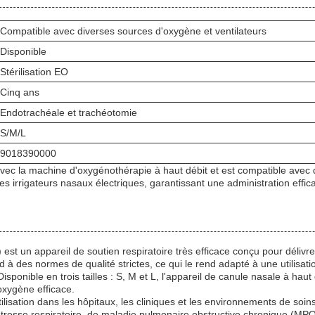
Compatible avec diverses sources d'oxygène et ventilateurs
Disponible
Stérilisation EO
Cinq ans
Endotrachéale et trachéotomie
S/M/L
9018390000
 avec la machine d'oxygénothérapie à haut débit et est compatible avec
es irrigateurs nasaux électriques, garantissant une administration effic
 un appareil de soutien respiratoire très efficace conçu pour délivrer
nd à des normes de qualité strictes, ce qui le rend adapté à une utilisa
. Disponible en trois tailles : S, M et L, l'appareil de canule nasale à h
oxygène efficace.
ilisation dans les hôpitaux, les cliniques et les environnements de soin
détresse respiratoire, de maladie pulmonaire obstructive chronique (M