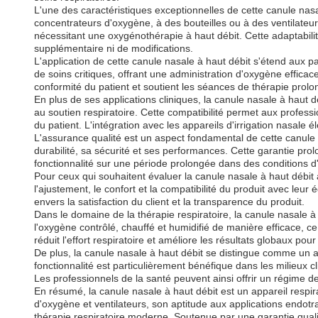
L'une des caractéristiques exceptionnelles de cette canule nasa
concentrateurs d'oxygène, à des bouteilles ou à des ventilateur
nécessitant une oxygénothérapie à haut débit. Cette adaptabilit
supplémentaire ni de modifications.
L'application de cette canule nasale à haut débit s'étend aux 
de soins critiques, offrant une administration d'oxygène effica
conformité du patient et soutient les séances de thérapie prolo
En plus de ses applications cliniques, la canule nasale à haut 
au soutien respiratoire. Cette compatibilité permet aux professi
du patient. L'intégration avec les appareils d'irrigation nasale é
L'assurance qualité est un aspect fondamental de cette canule n
durabilité, sa sécurité et ses performances. Cette garantie prol
fonctionnalité sur une période prolongée dans des conditions d'
Pour ceux qui souhaitent évaluer la canule nasale à haut débit
l'ajustement, le confort et la compatibilité du produit avec leur
envers la satisfaction du client et la transparence du produit.
Dans le domaine de la thérapie respiratoire, la canule nasale à
l'oxygène contrôlé, chauffé et humidifié de manière efficace, c
réduit l'effort respiratoire et améliore les résultats globaux pour
De plus, la canule nasale à haut débit se distingue comme un ac
fonctionnalité est particulièrement bénéfique dans les milieux 
Les professionnels de la santé peuvent ainsi offrir un régime d
En résumé, la canule nasale à haut débit est un appareil respir
d'oxygène et ventilateurs, son aptitude aux applications endotra
thérapie respiratoire moderne. Soutenue par une garantie qualité