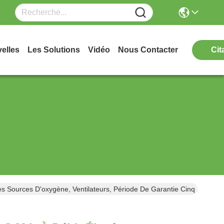
elles
Les Solutions
Vidéo
Nous Contacter
Cit
s Sources D'oxygène, Ventilateurs, Période De Garantie Cinq Ans, Ap