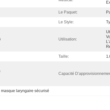
E
Le Paquet:
Pa
Le Style:
T
Ut
Vo
é
Utilisation:
L'
R
Taille:
1.
 
Capacité D'approvisionnemen
 
masque laryngaire sécurisé