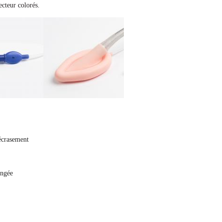
ecteur colorés.
'écrasement
yngée