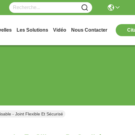
elles
Les Solutions
Vidéo
Nous Contacter
Cit
sable - Joint Flexible Et Sécurisé