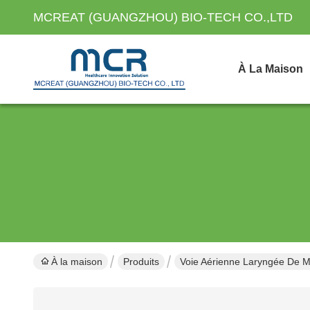
MCREAT (GUANGZHOU) BIO-TECH CO.,LTD
À La Maison
À la maison
Produits
Voie Aérienne Laryngée De 