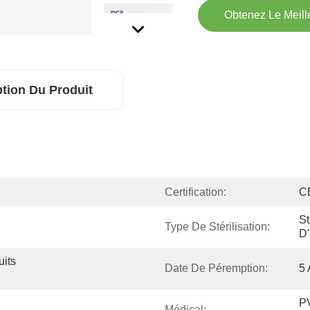
Obtenez Le Meille
ption Du Produit
Certification:
C
St
Type De Stérilisation:
D'
its 
Date De Péremption:
5 
PV
Médical: