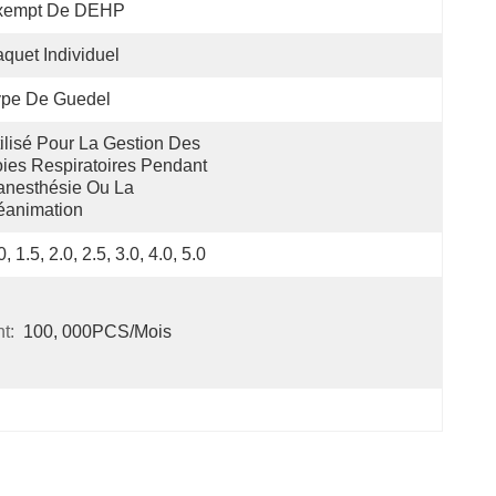
xempt De DEHP
quet Individuel
ype De Guedel
ilisé Pour La Gestion Des 
ies Respiratoires Pendant 
anesthésie Ou La 
éanimation
0, 1.5, 2.0, 2.5, 3.0, 4.0, 5.0
t:
100, 000PCS/mois