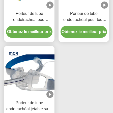
Porteur de tube
Porteur de tube
endotrachéal pour
endotrachéal pour tous
adultes et enfants pour
les âges
l'intubation endotrachéale
Obtenez le meilleur prix
Obtenez le meilleur prix
Porteur de tube
endotrachéal jetable sans