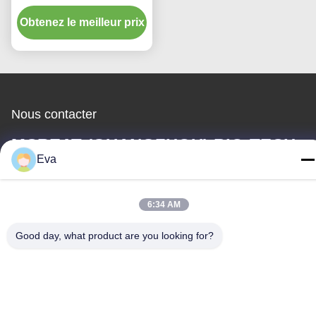
latex avec blocage de
Obtenez le meilleur prix
morsure pour ETT Taille
3,0-10.0
Nous contacter
MCREAT (GUANGZHOU) BIO-TECH
Eva
CO.,LTD
E-mail
6:34 AM
irina@mcreatmedical.com
Good day, what product are you looking for?
Temps de travail
8:30-18:00